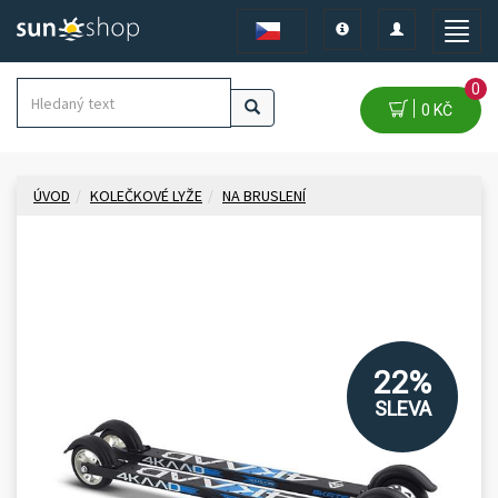
Toggle
Toggle
Toggle
navigation
navigation
naviga
0
0 KČ
ÚVOD
KOLEČKOVÉ LYŽE
NA BRUSLENÍ
22%
SLEVA