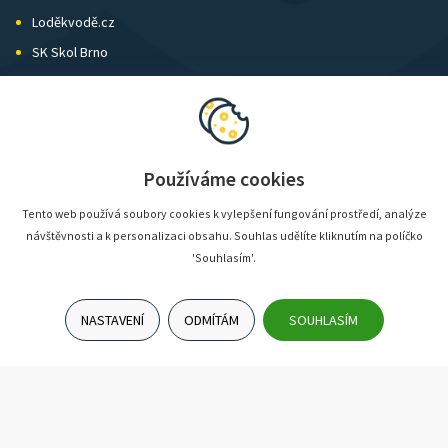
Loděkvodě.cz
SK Skol Brno
Biatlon Brno
Wild Runners
Používáme cookies
Tento web používá soubory cookies k vylepšení fungování prostředí, analýze
návštěvnosti a k personalizaci obsahu. Souhlas udělíte kliknutím na políčko
'Souhlasím'.
NASTAVENÍ
ODMÍTÁM
SOUHLASÍM
© SunShop | www.sunshop.cz