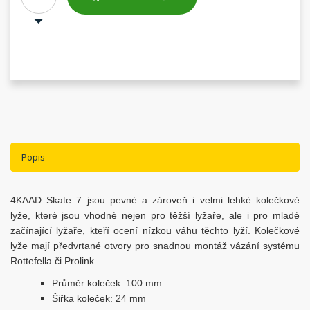
Popis
4KAAD Skate 7 jsou pevné a zároveň i velmi lehké kolečkové
lyže, které jsou vhodné nejen pro těžší lyžaře, ale i pro mladé
začínající lyžaře, kteří ocení nízkou váhu těchto lyží. Kolečkové
lyže mají předvrtané otvory pro snadnou montáž vázání systému
Rottefella či Prolink.
Průměr koleček: 100 mm
Šiřka koleček: 24 mm