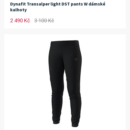
Dynafit Transalper light DST pants W dámské
kalhoty
2 490 Kč
3 100 Kč