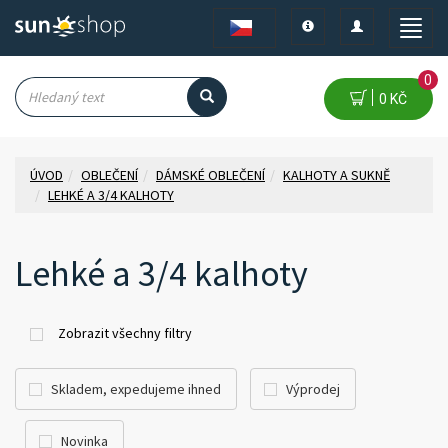
Toggle
Toggle
Toggle
navigation
navigation
naviga
0
0 KČ
ÚVOD
OBLEČENÍ
DÁMSKÉ OBLEČENÍ
KALHOTY A SUKNĚ
LEHKÉ A 3/4 KALHOTY
Lehké a 3/4 kalhoty
Zobrazit všechny filtry
Skladem, expedujeme ihned
Výprodej
Novinka