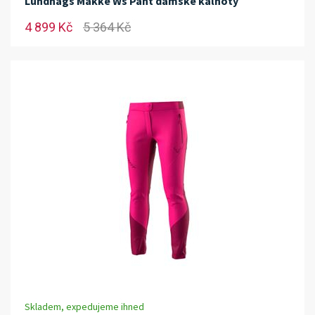
Lundhags Makke Ws Pant dámské kalhoty
4 899 Kč
5 364 Kč
Skladem, expedujeme ihned