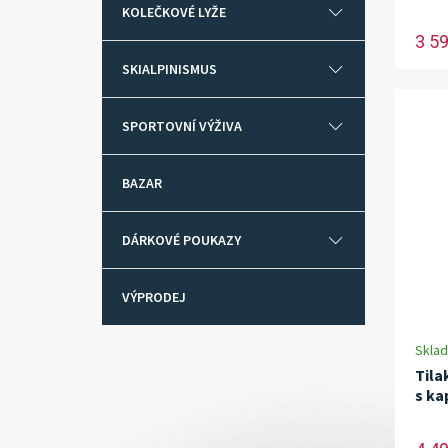
KOLEČKOVÉ LYŽE
3 5
SKIALPINISMUS
SPORTOVNÍ VÝŽIVA
BAZAR
DÁRKOVÉ POUKAZY
VÝPRODEJ
Skla
Tila
s ka