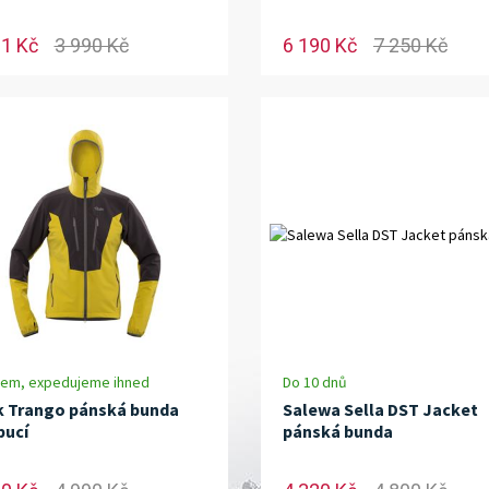
91 Kč
3 990 Kč
6 190 Kč
7 250 Kč
dem, expedujeme ihned
Do 10 dnů
k Trango pánská bunda
Salewa Sella DST Jacket
pucí
pánská bunda