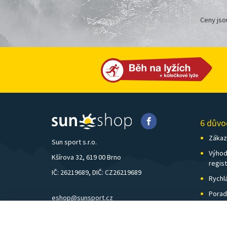
Ceny jso
6 důvo
Zákazn
Sun sport s.r.o.
Výhod
Kšírova 32, 619 00 Brno
regis
IČ: 26219689, DIČ: CZ26219689
Rychl
Porad
eshop@sunsport.cz
Zázem
mobil: +420 734 202 223
Pošto