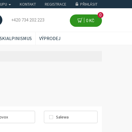
KUPU
KONTAKT
REGISTRACE
PŘIHLÁSIT
0
+420 734 202 223
0 KČ
SKIALPINISMUS
VÝPRODEJ
ovox
Salewa