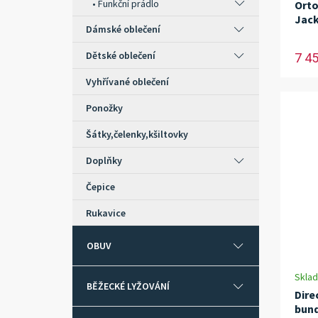
Funkční prádlo
Orto
Jack
Dámské oblečení
Dětské oblečení
7 4
Vyhřívané oblečení
Ponožky
Šátky,čelenky,kšiltovky
Doplňky
Čepice
Rukavice
OBUV
Skla
BĚŽECKÉ LYŽOVÁNÍ
Dire
bun