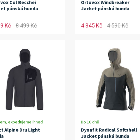
vox Col Becchei
Ortovox Windbreaker
et pánská bunda
Jacket pánská bunda
59 Kč
8 499 Kč
4 345 Kč
4 590 Kč
dem, expedujeme ihned
Do 10 dnů
ct Alpine Dru Light
Dynafit Radical Softshell
da
Jacket pánská bunda