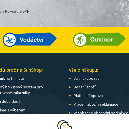
u v Kč včetně DPH
dů proč na SunShop:
Vše o nákupu:
ík na 1. místě
Jak nakupovat
ný bonusový systém pro
Dodání zboží
trované zákazníky
Platba a Doprava
á doba dodání
Vrácení zboží a reklamace
íme s výběrem
Všeobecné obchodní podmínky
í kamenných prodejen
Nastavení soukromí
vné nad 1 500 Kč zdarma