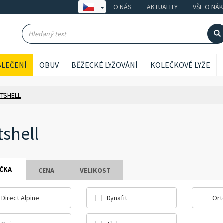
O NÁS
AKTUALITY
VŠE O NÁ
LEČENÍ
OBUV
BĚŽECKÉ LYŽOVÁNÍ
KOLEČKOVÉ LYŽE
TSHELL
tshell
ČKA
CENA
VELIKOST
Direct Alpine
Dynafit
Ort