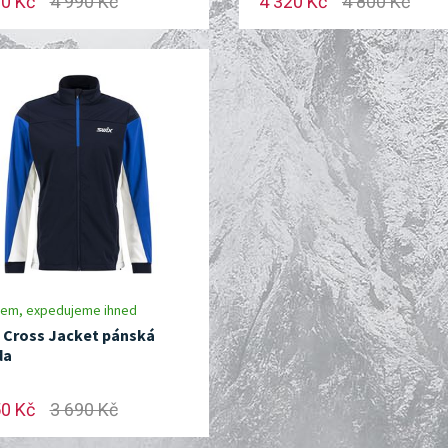
90 Kč
4 990 Kč
4 320 Kč
4 800 Kč
dem, expedujeme ihned
 Cross Jacket pánská
da
50 Kč
3 690 Kč