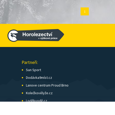
1
Partneři:
Sun Sport
Dodávka9míst.cz
Lanove centrum Proud Brno
Kolečkovélyže.cz
Loděkvodě.cz
SK Skol Brno