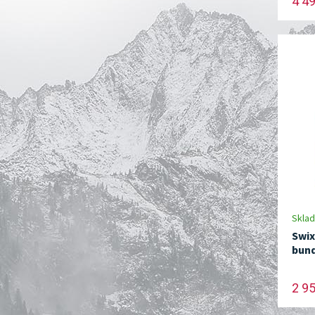
4 4
Skla
Swix
bun
2 9