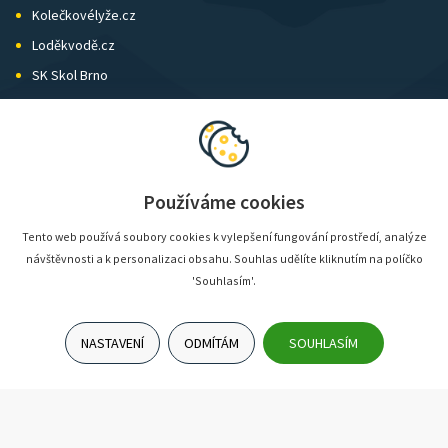
Kolečkovélyže.cz
Loděkvodě.cz
SK Skol Brno
Biatlon Brno
Wild Runners
Používáme cookies
Tento web používá soubory cookies k vylepšení fungování prostředí, analýze
návštěvnosti a k personalizaci obsahu. Souhlas udělíte kliknutím na políčko
'Souhlasím'.
NASTAVENÍ
ODMÍTÁM
SOUHLASÍM
© SunShop | www.sunshop.cz