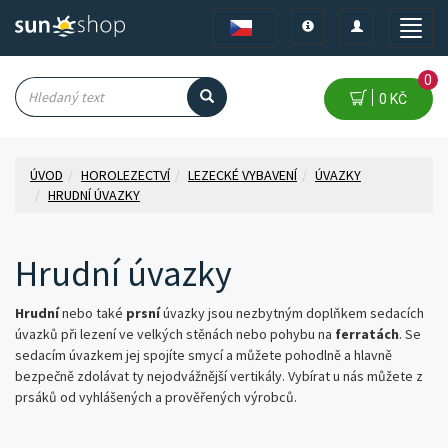
Toggle
Toggle
Toggle
navigation
navigation
naviga
0
0 KČ
ÚVOD
HOROLEZECTVÍ
LEZECKÉ VYBAVENÍ
ÚVAZKY
HRUDNÍ ÚVAZKY
Hrudní úvazky
Hrudní
nebo také
prsní
úvazky jsou nezbytným doplňkem sedacích
úvazků při lezení ve velkých stěnách nebo pohybu na
ferratách
. Se
sedacím úvazkem jej spojíte smycí a můžete pohodlně a hlavně
bezpečně zdolávat ty nejodvážnější vertikály. Vybírat u nás můžete z
prsáků od vyhlášených a prověřených výrobců.