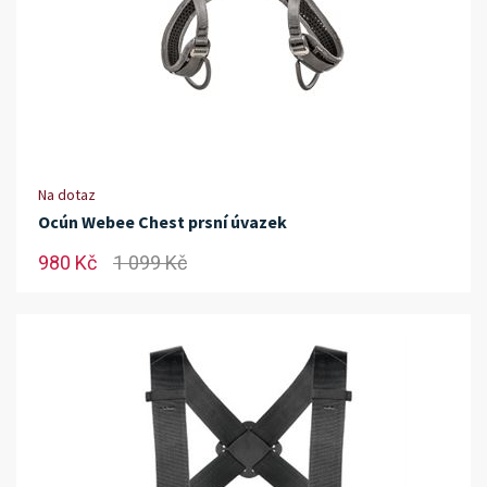
Na dotaz
Ocún Webee Chest prsní úvazek
980 Kč
1 099 Kč