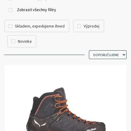
pohodlným obutím tak, jako byste na nohou měli papuče.
Zobrazit všechny filtry
Skladem, expedujeme ihned
Výprodej
Novinka