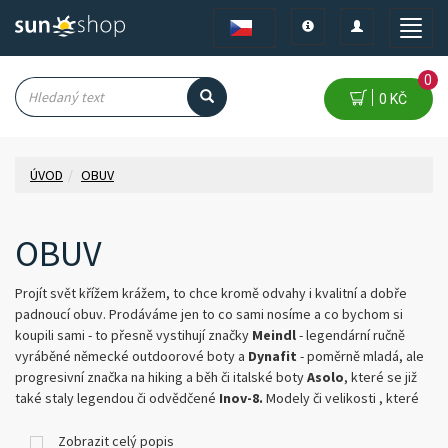
Toggle
Toggle
Toggle
navigation
navigation
naviga
0
0 KČ
ÚVOD
OBUV
OBUV
Projít svět křížem krážem, to chce kromě odvahy i kvalitní a dobře
padnoucí obuv. Prodáváme jen to co sami nosíme a co bychom si
koupili sami - to přesně vystihují značky
Meindl
- legendární ručně
vyráběné německé outdoorové boty a
Dynafit
- poměrně mladá, ale
progresivní značka na hiking a běh či italské boty
Asolo
, které se již
také staly legendou či odvědčené
Inov-8.
Modely či velikosti , které
zrovna nejsou skladem objednáme na počkání, zázraky pak do tří dnů!
Najděte si tu správnou cestu za dobrodružstvím a zdolejte ji s
Zobrazit celý popis