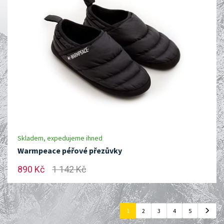
Skladem, expedujeme ihned
Warmpeace péřové přezůvky
890 Kč
1 142 Kč
1
2
3
4
5