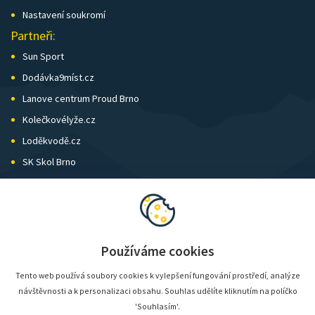
Nastavení soukromí
Partneři:
Sun Sport
Dodávka9míst.cz
Lanove centrum Proud Brno
Kolečkovélyže.cz
Loděkvodě.cz
SK Skol Brno
Biatlon Brno
Wild Runners
Používáme cookies
Tento web používá soubory cookies k vylepšení fungování prostředí, analýze
návštěvnosti a k personalizaci obsahu. Souhlas udělíte kliknutím na políčko
'Souhlasím'.