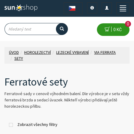
Toggle
Toggle
Toggle
navigation
navigation
naviga
0
0 KČ
ÚVOD
HOROLEZECTVÍ
LEZECKÉ VYBAVENÍ
VIA FERRATA
SETY
Ferratové sety
Ferratové sady v cenově výhodném balení. Dle výrobce je v setu vždy
ferratová brzda a sedací úvazek. Někteří výrobci přidávají ještě
horolezeckou přilbu.
Zobrazit všechny filtry