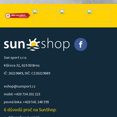
Sun sport s.r.o.
Kšírova 32, 619 00 Brno
IČ: 26219689, DIČ: CZ26219689
eshop@sunsport.cz
mobil: +420 734 202 223
pevná linka: +420 541 248 595
6 důvodů proč na SunShop: