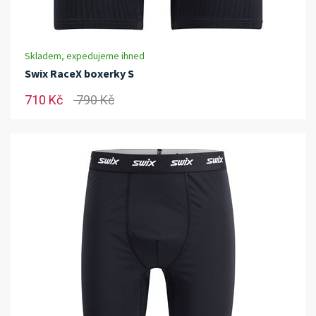
Skladem, expedujeme ihned
Swix RaceX boxerky S
710 Kč
790 Kč