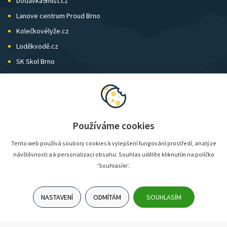
Dodávka9míst.cz
Lanove centrum Proud Brno
Kolečkovélyže.cz
Loděkvodě.cz
SK Skol Brno
Biatlon Brno
Wild Runners
Používáme cookies
Tento web používá soubory cookies k vylepšení fungování prostředí, analýze
návštěvnosti a k personalizaci obsahu. Souhlas udělíte kliknutím na políčko
'Souhlasím'.
NASTAVENÍ
ODMÍTÁM
SOUHLASÍM
© SunShop | www.sunshop.cz