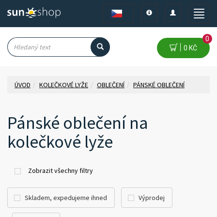
Toggle
Toggle
Toggle
navigation
navigation
naviga
0
0 KČ
ÚVOD
KOLEČKOVÉ LYŽE
OBLEČENÍ
PÁNSKÉ OBLEČENÍ
Pánské oblečení na
kolečkové lyže
Zobrazit všechny filtry
Skladem, expedujeme ihned
Výprodej