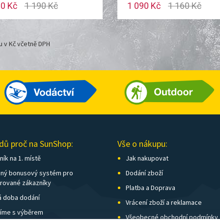
90 Kč
1 190 Kč
1 090 Kč
1 160 Kč
u v Kč včetně DPH
dů proč na SunShop:
Vše o nákupu:
ík na 1. místě
Jak nakupovat
ný bonusový systém pro
Dodání zboží
trované zákazníky
Platba a Doprava
á doba dodání
Vrácení zboží a reklamace
íme s výběrem
Všeobecné obchodní podmínky