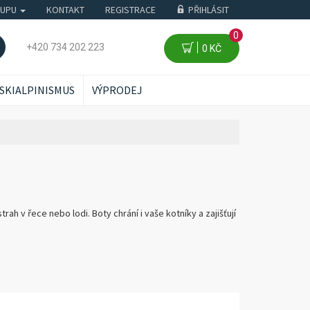
KUPU
KONTAKT
REGISTRACE
PŘIHLÁSIT
0
+420 734 202 223
0 KČ
SKIALPINISMUS
VÝPRODEJ
h v řece nebo lodi. Boty chrání i vaše kotníky a zajišťují