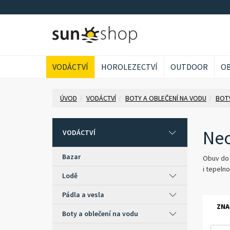
VODÁCTVÍ
HOROLEZECTVÍ
OUTDOOR
OB
ÚVOD
VODÁCTVÍ
BOTY A OBLEČENÍ NA VODU
BOT
Neo
VODÁCTVÍ
Bazar
Obuv do 
i tepelno
Lodě
Pádla a vesla
ZNA
Boty a oblečení na vodu