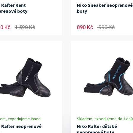
 Rafter Rent
Hiko Sneaker neoprenové
renové boty
boty
00 Kč
1 590 Kč
890 Kč
990 Kč
dem, expedujeme ihned
Skladem, expedujeme do 3 dnů
 Rafter neoprenové
Hiko Rafter dětské
y
neoprenové boty