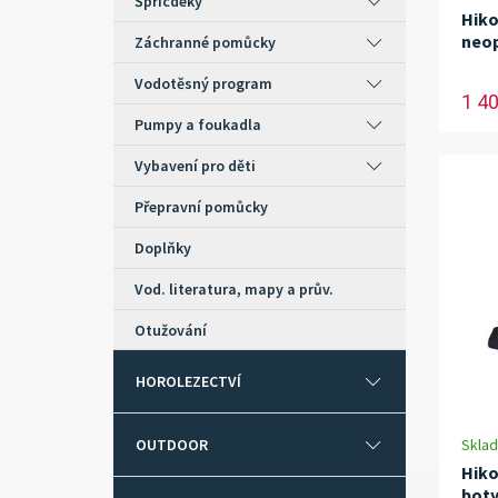
Špricdeky
Hiko
neop
Záchranné pomůcky
Vodotěsný program
1 4
Pumpy a foukadla
Vybavení pro děti
Přepravní pomůcky
Doplňky
Vod. literatura, mapy a prův.
Otužování
HOROLEZECTVÍ
OUTDOOR
Skla
Hiko
bot