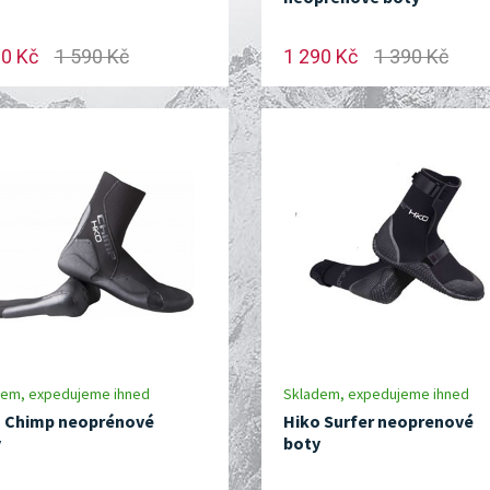
00 Kč
1 590 Kč
1 290 Kč
1 390 Kč
dem, expedujeme ihned
Skladem, expedujeme ihned
 Chimp neoprénové
Hiko Surfer neoprenové
y
boty