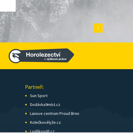
1
Partneři:
Sun Sport
Dodávka9míst.cz
Lanove centrum Proud Brno
Kolečkovélyže.cz
Loděkvodě.cz