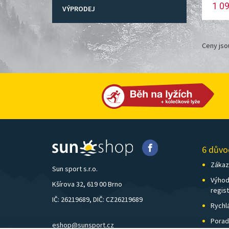
1 0
VÝPRODEJ
Ceny jso
6 důvo
Zákazn
Sun sport s.r.o.
Výhod
Kšírova 32, 619 00 Brno
regis
IČ: 26219689, DIČ: CZ26219689
Rychl
Porad
eshop@sunsport.cz