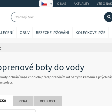
O NÁS
AKTUALITY
VŠE O NÁ
LEČENÍ
OBUV
BĚŽECKÉ LYŽOVÁNÍ
KOLEČKOVÉ LYŽE
Y
prenové boty do vody
vody ochrání vaše chodidla před poraněním od ostrých kamenů a jiných nástra
u izolaci.
ČKA
CENA
VELIKOST