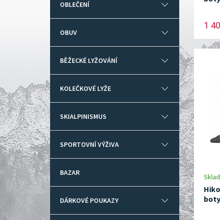
OBLEČENÍ
1 4
OBUV
BĚŽECKÉ LYŽOVÁNÍ
KOLEČKOVÉ LYŽE
SKIALPINISMUS
SPORTOVNÍ VÝŽIVA
BAZAR
Skla
Hiko
bot
DÁRKOVÉ POUKAZY