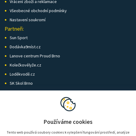
Vrácení zboží a reklamace
Všeobecné obchodní podmínky
Nastavení soukromí
Partneři:
Sun Sport
Dodávka9míst.cz
Lanove centrum Proud Brno
Kolečkovélyže.cz
Loděkvodě.cz
SK Skol Brno
Biatlon Brno
Wild Runners
Používáme cookies
Tento web používá soubory cookies k vylepšení fungování prostředí, analýze