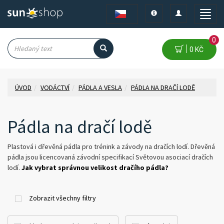
Toggle
Toggle
Toggle
navigation
navigation
naviga
0
0 KČ
ÚVOD
VODÁCTVÍ
PÁDLA A VESLA
PÁDLA NA DRAČÍ LODĚ
Pádla na dračí lodě
Plastová i dřevěná pádla pro trénink a závody na dračích lodí. Dřevěná
pádla jsou licencovaná závodní specifikací Světovou asociací dračích
lodí.
Jak vybrat správnou velikost dračího pádla?
Zobrazit všechny filtry