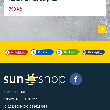
790 Kč
1
Sun sport s.r.o.
Kšírova 32, 619 00 Brno
IČ: 26219689, DIČ: CZ26219689