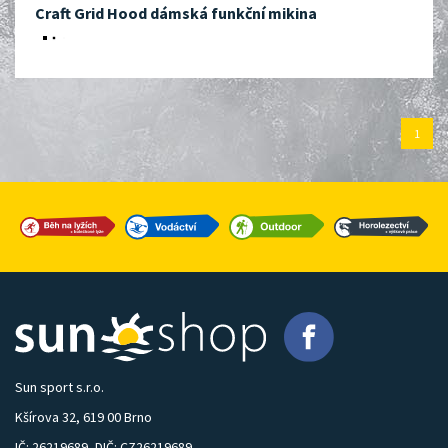
Craft Grid Hood dámská funkční mikina
1
Sun sport s.r.o.
Kšírova 32, 619 00 Brno
IČ: 26219689, DIČ: CZ26219689