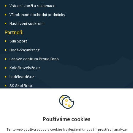
Vrácení zboží a reklamace
Všeobecné obchodní podmínky
Nastavení soukromí
Partneři:
Sun Sport
Dodávka9míst.cz
Lanove centrum Proud Brno
Kolečkovélyže.cz
Loděkvodě.cz
SK Skol Brno
Biatlon Brno
Wild Runners
Používáme cookies
Tento web používá soubory cookies k vylepšení fungování prostředí, analýze