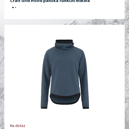
Craft Grid Hood pánská funkční mikina
Na dotaz