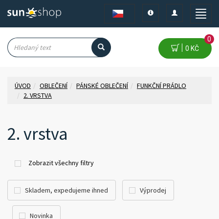
Toggle
Toggle
Toggle
navigation
navigation
naviga
0
0 KČ
ÚVOD
OBLEČENÍ
PÁNSKÉ OBLEČENÍ
FUNKČNÍ PRÁDLO
2. VRSTVA
2. vrstva
Zobrazit všechny filtry
Skladem, expedujeme ihned
Výprodej
Novinka