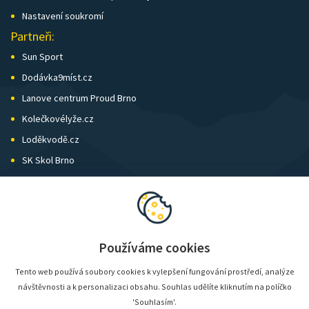
Nastavení soukromí
Partneři:
Sun Sport
Dodávka9míst.cz
Lanove centrum Proud Brno
Kolečkovélyže.cz
Loděkvodě.cz
SK Skol Brno
Biatlon Brno
Wild Runners
Používáme cookies
Tento web používá soubory cookies k vylepšení fungování prostředí, analýze
návštěvnosti a k personalizaci obsahu. Souhlas udělíte kliknutím na políčko
'Souhlasím'.