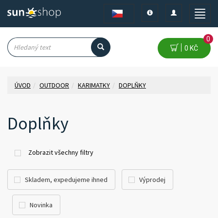
Toggle
Toggle
Toggle
navigation
navigation
naviga
0
0 KČ
ÚVOD
OUTDOOR
KARIMATKY
DOPLŇKY
Doplňky
Zobrazit všechny filtry
Skladem, expedujeme ihned
Výprodej
Novinka