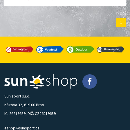
1
Sun sport s.r.o.
Kšírova 32, 619 00 Brno
IČ: 26219689, DIČ: CZ26219689
eshop@sunsport.cz