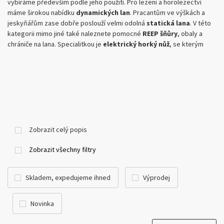
vybíráme především podle jeho použití. Pro lezení a horolezectví
máme širokou nabídku
dynamických lan
. Pracantům ve výškách a
jeskyňářům zase dobře poslouží velmi odolná
statická lana
. V této
kategorii mimo jiné také naleznete pomocné
REEP šňůry
, obaly a
chrániče na lana. Specialitkou je
elektrický horký nůž
, se kterým
velmi rychle a hlavně bezpečně překrojíte lano nebo pomocnou šňůru
tam, kde si jen budete přát. A co je výhodou - konec se vám rovnou
zataví a nebude se třepit. Třikrát zdar!
Zobrazit celý popis
Zobrazit všechny filtry
Skladem, expedujeme ihned
Výprodej
Novinka