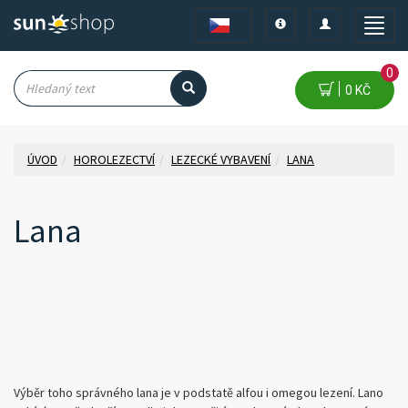
Toggle
Toggle
Toggle
navigation
navigation
naviga
0
0 KČ
ÚVOD
HOROLEZECTVÍ
LEZECKÉ VYBAVENÍ
LANA
Lana
Výběr toho správného lana je v podstatě alfou i omegou lezení. Lano