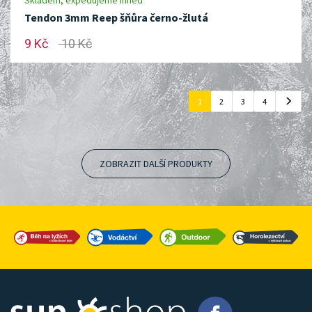
Skladem, expedujeme ihned
Tendon 3mm Reep šňůra černo-žlutá
9 Kč
10 Kč
1
2
3
4
ZOBRAZIT DALŠÍ PRODUKTY