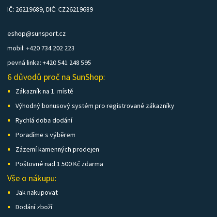
IČ: 26219689, DIČ: CZ26219689
eshop@sunsport.cz
mobil: +420 734 202 223
pevná linka: +420 541 248 595
6 důvodů proč na SunShop:
Zákazník na 1. místě
Výhodný bonusový systém pro registrované zákazníky
Rychlá doba dodání
Poradíme s výběrem
Zázemí kamenných prodejen
Poštovné nad 1 500 Kč zdarma
Vše o nákupu:
Jak nakupovat
Dodání zboží