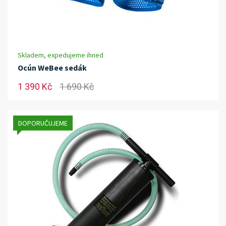
Skladem, expedujeme ihned
Ocún WeBee sedák
1 390 Kč
1 690 Kč
DOPORUČUJEME