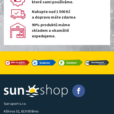
které sami používáme.
Nakupte nad 1 500 Kč
a dopravu máte zdarma
90% produktů máme
skladem a okamžitě
expedujeme.
Sun sport s.r.o.
Kšírova 32, 619 00 Brno