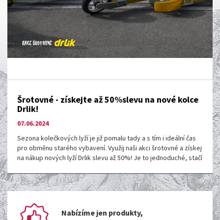
Šrotovné - získejte až 50%slevu na nové kolce
Drlik!
07.06.2024
Sezona kolečkových lyží je již pomalu tady a s tím i ideální čas
pro obměnu starého vybavení. Využij naši akci šrotovné a získej
na nákup nových lyží Drlik slevu až 50%! Je to jednoduché, stačí
k nám
Nabízíme jen produkty,