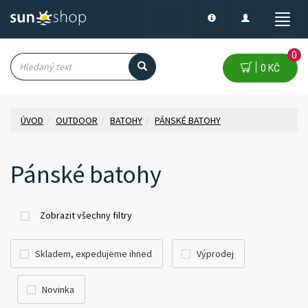
Toggle
Toggle
Toggle
navigation
navigation
naviga
0
0 KČ
ÚVOD
OUTDOOR
BATOHY
PÁNSKÉ BATOHY
Pánské batohy
Zobrazit všechny filtry
Skladem, expedujeme ihned
Výprodej
Novinka