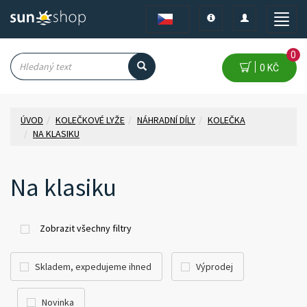
Toggle
Toggle
Toggle
navigation
navigation
naviga
0
0 KČ
ÚVOD
KOLEČKOVÉ LYŽE
NÁHRADNÍ DÍLY
KOLEČKA
NA KLASIKU
Na klasiku
Zobrazit všechny filtry
Skladem, expedujeme ihned
Výprodej
Novinka