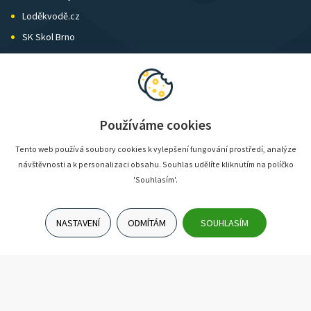
Loděkvodě.cz
SK Skol Brno
Biatlon Brno
Wild Runners
Používáme cookies
Tento web používá soubory cookies k vylepšení fungování prostředí, analýze
návštěvnosti a k personalizaci obsahu. Souhlas udělíte kliknutím na políčko
'Souhlasím'.
NASTAVENÍ
ODMÍTÁM
SOUHLASÍM
© SunShop | www.sunshop.cz