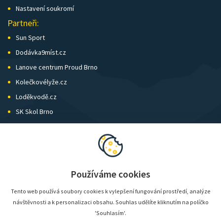
Nastavení soukromí
Partneři:
Sun Sport
Dodávka9míst.cz
Lanove centrum Proud Brno
Kolečkovélyže.cz
Loděkvodě.cz
SK Skol Brno
Biatlon Brno
Wild Runners
Používáme cookies
Tento web používá soubory cookies k vylepšení fungování prostředí, analýze
návštěvnosti a k personalizaci obsahu. Souhlas udělíte kliknutím na políčko
'Souhlasím'.