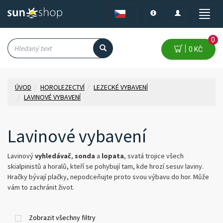
Toggle
Toggle
Toggle
navigation
navigation
naviga
0
0 KČ
ÚVOD
HOROLEZECTVÍ
LEZECKÉ VYBAVENÍ
LAVINOVÉ VYBAVENÍ
Lavinové vybavení
Lavinový
vyhledávač
,
sonda
a
lopata
, svatá trojice všech
skialpinistů a horalů, kteří se pohybují tam, kde hrozí sesuv laviny.
Hračky bývají plačky, nepodceňujte proto svou výbavu do hor. Může
vám to zachránit život.
Zobrazit všechny filtry