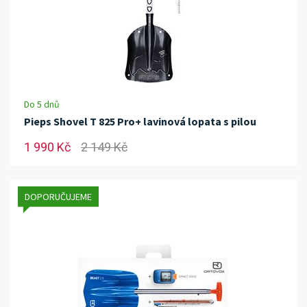
Do 5 dnů
Pieps Shovel T 825 Pro+ lavinová lopata s pilou
1 990 Kč
2 149 Kč
DOPORUČUJEME