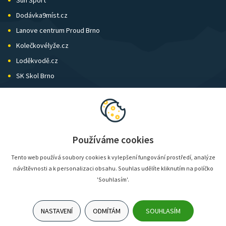
Sun Sport
Dodávka9míst.cz
Lanove centrum Proud Brno
Kolečkovélyže.cz
Loděkvodě.cz
SK Skol Brno
Biatlon Brno
Wild Runners
Používáme cookies
Tento web používá soubory cookies k vylepšení fungování prostředí, analýze
návštěvnosti a k personalizaci obsahu. Souhlas udělíte kliknutím na políčko
'Souhlasím'.
NASTAVENÍ
ODMÍTÁM
SOUHLASÍM
© SunShop | www.sunshop.cz