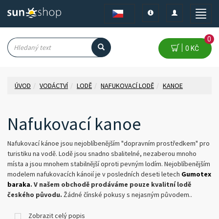
Toggle
Toggle
Toggle
navigation
navigation
naviga
0
0 KČ
ÚVOD
VODÁCTVÍ
LODĚ
NAFUKOVACÍ LODĚ
KANOE
Nafukovací kanoe
Nafukovací kánoe jsou nejoblíbenějším "dopravním prostředkem" pro
turistiku na vodě. Lodě jsou snadno sbalitelné, nezaberou mnoho
místa a jsou mnohem stabilnější oproti pevným lodím. Nejoblíbenějším
modelem nafukovacích kánoií je v posledních deseti letech
Gumotex
baraka
. V našem obchodě prodáváme pouze kvalitní lodě
českého původu.
Žádné čínské pokusy s nejasným původem..
Drtivou většinu lodí si můžete vyzkoušet v našem
testcentru a
půjčovně
.
Hurá na vodu!
Zobrazit celý popis