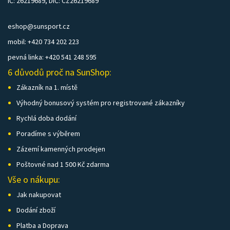
IČ: 26219689, DIČ: CZ26219689
eshop@sunsport.cz
mobil: +420 734 202 223
pevná linka: +420 541 248 595
6 důvodů proč na SunShop:
Zákazník na 1. místě
Výhodný bonusový systém pro registrované zákazníky
Rychlá doba dodání
Poradíme s výběrem
Zázemí kamenných prodejen
Poštovné nad 1 500 Kč zdarma
Vše o nákupu:
Jak nakupovat
Dodání zboží
Platba a Doprava