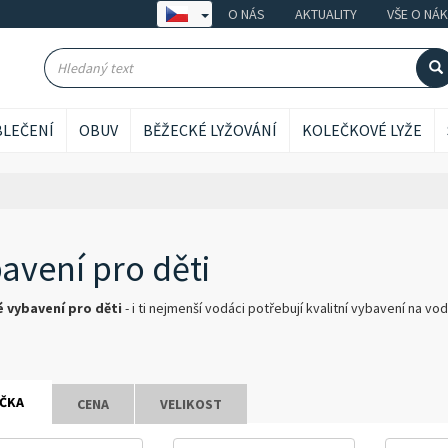
O NÁS
AKTUALITY
VŠE O NÁ
LEČENÍ
OBUV
BĚŽECKÉ LYŽOVÁNÍ
KOLEČKOVÉ LYŽE
avení pro děti
 vybavení pro děti
- i ti nejmenší vodáci potřebují kvalitní vybavení na 
ČKA
CENA
VELIKOST