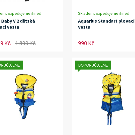
dem, expedujeme ihned
Skladem, expedujeme ihned
 Baby V.2 dětská
Aquarius Standart plovací
ací vesta
vesta
99 Kč
1 890 Kč
990 Kč
ORUČUJEME
DOPORUČUJEME