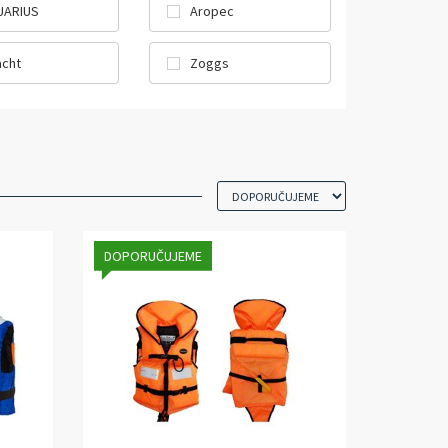
UARIUS
Aropec
acht
Zoggs
DOPORUČUJEME