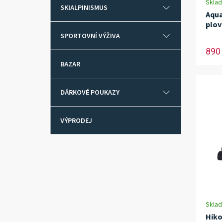
Skla
SKIALPINISMUS
Aqua
plov
SPORTOVNÍ VÝŽIVA
890
BAZAR
DÁRKOVÉ POUKAZY
VÝPRODEJ
Skla
Hiko