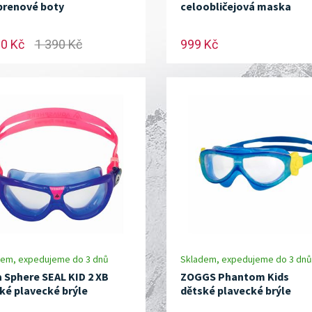
renové boty
celoobličejová maska
90 Kč
1 390 Kč
999 Kč
dem, expedujeme do 3 dnů
Skladem, expedujeme do 3 dnů
 Sphere SEAL KID 2 XB
ZOGGS Phantom Kids
ké plavecké brýle
dětské plavecké brýle