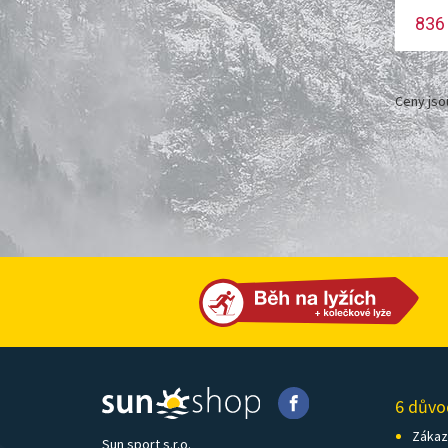
836
Ceny jso
6 důvo
Zákazn
Sun sport s.r.o.