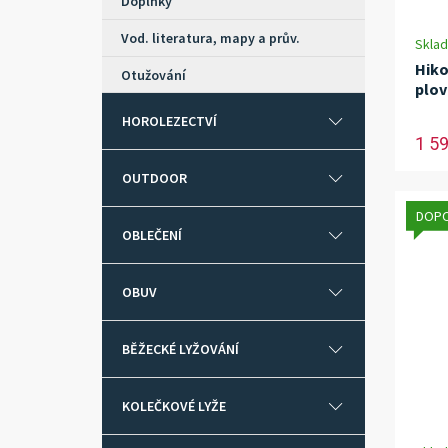
Doplňky
Vod. literatura, mapy a prův.
Skla
Hiko
Otužování
plov
HOROLEZECTVÍ
1 5
OUTDOOR
DOP
OBLEČENÍ
OBUV
BĚŽECKÉ LYŽOVÁNÍ
KOLEČKOVÉ LYŽE