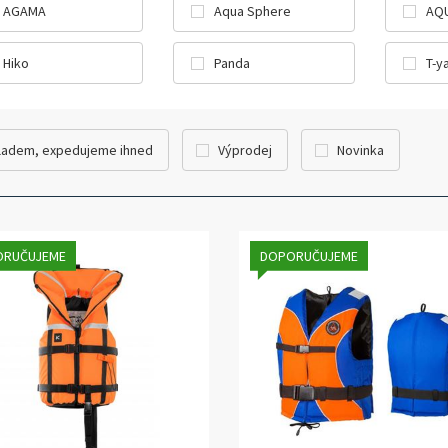
AGAMA
Aqua Sphere
AQ
Hiko
Panda
T-y
ladem, expedujeme ihned
Výprodej
Novinka
ORUČUJEME
DOPORUČUJEME