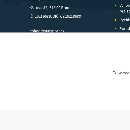
Výhod
Kšírova 32, 619 00 Brno
regis
IČ: 26219689, DIČ: CZ26219689
Rychl
Porad
eshop@sunsport.cz
Zázem
mobil: +420 734 202 223
Pošto
pevná linka: +420 541 248 595
Tento web p