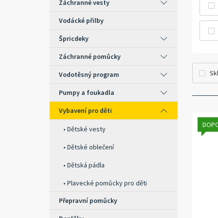
Záchranné vesty
Vodácké přilby
Špricdeky
Záchranné pomůcky
Sk
Vodotěsný program
Pumpy a foukadla
Vybavení pro děti
DOP
Dětské vesty
Dětské oblečení
Dětská pádla
Plavecké pomůcky pro děti
Přepravní pomůcky