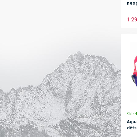
neop
1 2
Skla
Aqua
děts