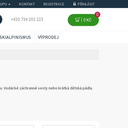
KUPU
KONTAKT
REGISTRACE
PŘIHLÁSIT
0
+420 734 202 223
0 KČ
SKIALPINISMUS
VÝPRODEJ
vodu. Vodácké záchranné vesty nebo krátká dětská pádla.