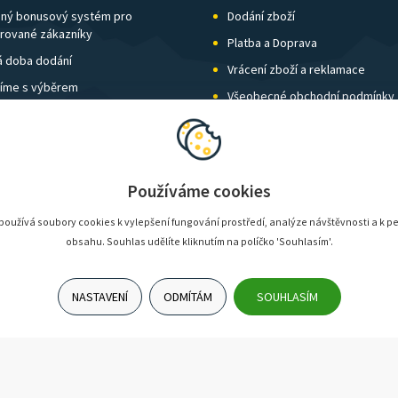
ný bonusový systém pro
Dodání zboží
trované zákazníky
Platba a Doprava
á doba dodání
Vrácení zboží a reklamace
íme s výběrem
Všeobecné obchodní podmínky
í kamenných prodejen
Nastavení soukromí
vné nad 1 500 Kč zdarma
Používáme cookies
oužívá soubory cookies k vylepšení fungování prostředí, analýze návštěvnosti a k p
obsahu. Souhlas udělíte kliknutím na políčko 'Souhlasím'.
NASTAVENÍ
ODMÍTÁM
SOUHLASÍM