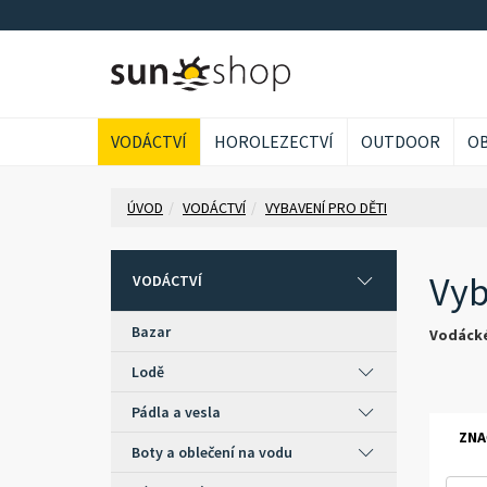
VODÁCTVÍ
HOROLEZECTVÍ
OUTDOOR
OB
ÚVOD
VODÁCTVÍ
VYBAVENÍ PRO DĚTI
Vyb
VODÁCTVÍ
Bazar
Vodácké
Lodě
Pádla a vesla
ZNA
Boty a oblečení na vodu