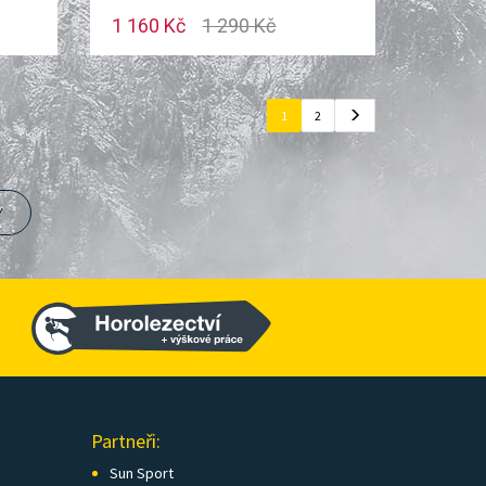
1 160 Kč
1 290 Kč
1
2
Y
Partneři:
Sun Sport