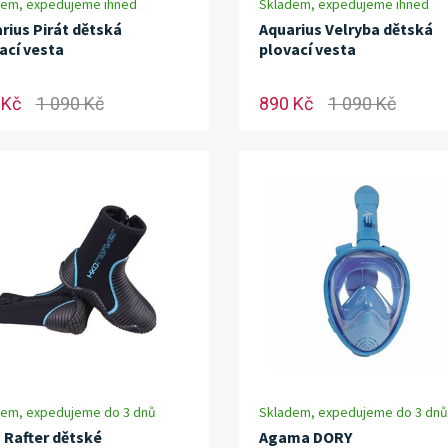
dem, expedujeme ihned
Skladem, expedujeme ihned
rius Pirát dětská
Aquarius Velryba dětská
ací vesta
plovací vesta
 Kč
1 090 Kč
890 Kč
1 090 Kč
dem, expedujeme do 3 dnů
Skladem, expedujeme do 3 dnů
 Rafter dětské
Agama DORY