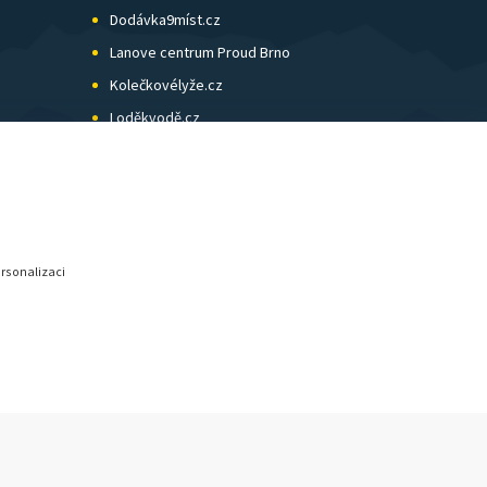
Dodávka9míst.cz
Lanove centrum Proud Brno
Kolečkovélyže.cz
Loděkvodě.cz
SK Skol Brno
Biatlon Brno
Wild Runners
ersonalizaci
© SunShop | www.sunshop.cz