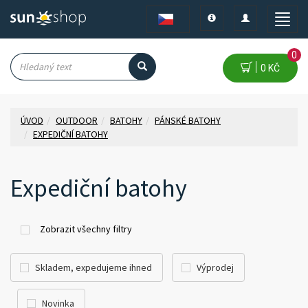
Toggle
Toggle
Toggle
navigation
navigation
naviga
0
0 KČ
ÚVOD
OUTDOOR
BATOHY
PÁNSKÉ BATOHY
EXPEDIČNÍ BATOHY
Expediční batohy
Zobrazit všechny filtry
Skladem, expedujeme ihned
Výprodej
Novinka