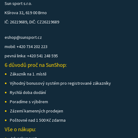
Sun sport s.r.o.
Kšírova 32, 619 00 Brno
IČ: 26219689, DIČ: CZ26219689
eshop@sunsport.cz
mobil: +420 734 202 223
pevná linka: +420 541 248 595
6 důvodů proč na SunShop:
Zákazník na 1. místě
Výhodný bonusový systém pro registrované zákazníky
Rychlá doba dodání
Poradíme s výběrem
Zázemí kamenných prodejen
Poštovné nad 1 500 Kč zdarma
Vše o nákupu: