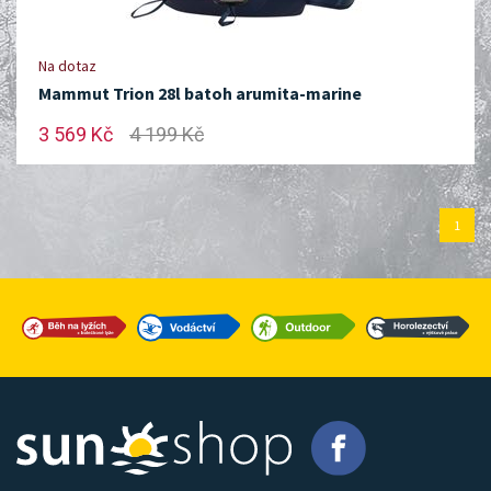
Na dotaz
Mammut Trion 28l batoh arumita-marine
3 569 Kč
4 199 Kč
1