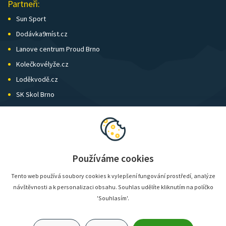
Partneři:
Sun Sport
Dodávka9míst.cz
Lanove centrum Proud Brno
Kolečkovélyže.cz
Loděkvodě.cz
SK Skol Brno
Biatlon Brno
Wild Runners
Používáme cookies
Tento web používá soubory cookies k vylepšení fungování prostředí, analýze
návštěvnosti a k personalizaci obsahu. Souhlas udělíte kliknutím na políčko
'Souhlasím'.