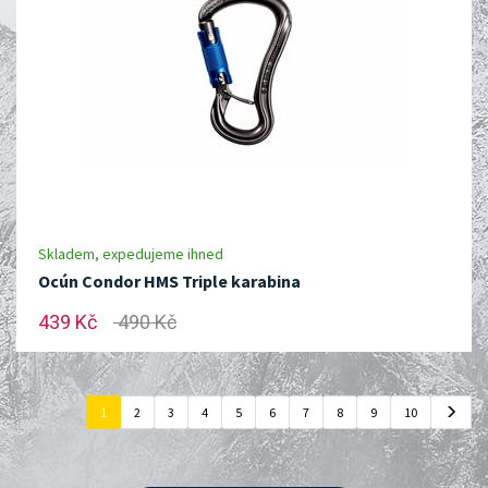
Skladem, expedujeme ihned
Ocún Condor HMS Triple karabina
439 Kč
490 Kč
1
2
3
4
5
6
7
8
9
10