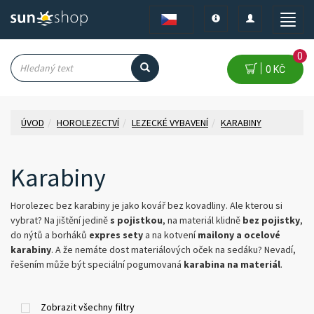
Toggle
Toggle
Toggle
navigation
navigation
naviga
0
0 KČ
ÚVOD
HOROLEZECTVÍ
LEZECKÉ VYBAVENÍ
KARABINY
Karabiny
Horolezec bez karabiny je jako kovář bez kovadliny. Ale kterou si
vybrat? Na jištění jedině
s pojistkou
, na materiál klidně
bez pojistky
,
do nýtů a borháků
expres sety
a na kotvení
mailony a ocelové
karabiny
. A že nemáte dost materiálových oček na sedáku? Nevadí,
řešením může být speciální pogumovaná
karabina na materiál
.
Zobrazit všechny filtry