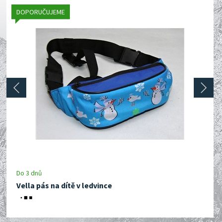
DOPORUČUJEME
prev
next
Do 3 dnů
Vella pás na dítě v ledvince