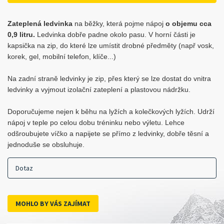
Zateplená ledvinka
na běžky, která pojme nápoj
o objemu cca
0,9 litru.
Ledvinka dobře padne okolo pasu. V horní části je
kapsička na zip, do které lze umístit drobné předměty (např vosk,
korek, gel, mobilní telefon, klíče...)
Na zadní straně ledvinky je zip, přes který se lze dostat do vnitra
ledvinky a vyjmout izolační zateplení a plastovou nádržku.
Doporučujeme nejen k běhu na lyžích a kolečkových lyžích. Udrží
nápoj v teple po celou dobu tréninku nebo výletu. Lehce
odšroubujete víčko a napijete se přímo z ledvinky, dobře těsní a
jednoduše se obsluhuje.
Dotaz
MOHLO BY VÁS ZAJÍMAT