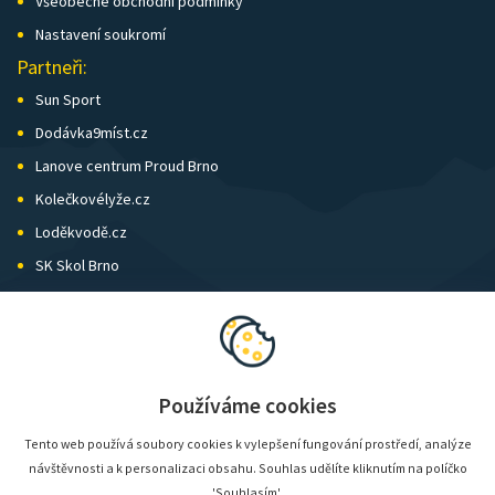
Všeobecné obchodní podmínky
Nastavení soukromí
Partneři:
Sun Sport
Dodávka9míst.cz
Lanove centrum Proud Brno
Kolečkovélyže.cz
Loděkvodě.cz
SK Skol Brno
Biatlon Brno
Wild Runners
Používáme cookies
Tento web používá soubory cookies k vylepšení fungování prostředí, analýze
návštěvnosti a k personalizaci obsahu. Souhlas udělíte kliknutím na políčko
'Souhlasím'.