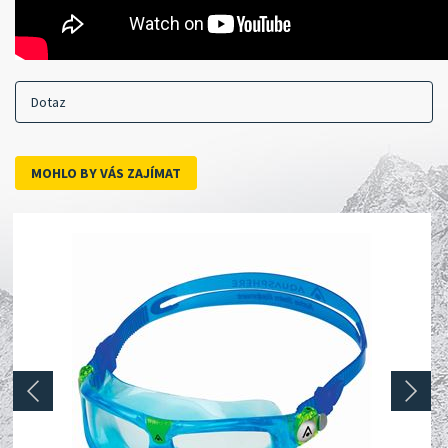
Dotaz
MOHLO BY VÁS ZAJÍMAT
prev
next