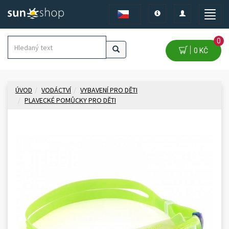
Toggle
Toggle
Toggle
navigation
navigation
naviga
0
0 KČ
ÚVOD
VODÁCTVÍ
VYBAVENÍ PRO DĚTI
PLAVECKÉ POMŮCKY PRO DĚTI