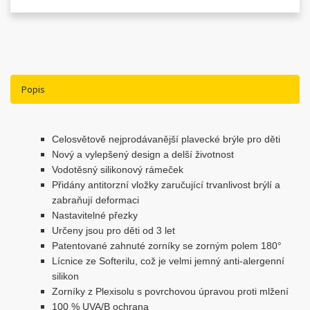
Popis
Celosvětově nejprodávanější plavecké brýle pro děti
Nový a vylepšený design a delší životnost
Vodotěsný silikonový rámeček
Přidány antitorzní vložky zaručující trvanlivost brýlí a
zabraňují deformaci
Nastavitelné přezky
Určeny jsou pro děti od 3 let
Patentované zahnuté zorníky se zorným polem 180°
Lícnice ze Softerilu, což je velmi jemný anti-alergenní
silikon
Zorníky z Plexisolu s povrchovou úpravou proti mlžení
100 % UVA/B ochrana