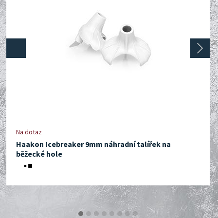
prev
next
Na dotaz
Haakon Icebreaker 9mm náhradní talířek na
běžecké hole