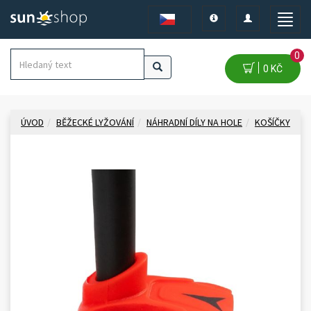
Toggle
Toggle
Toggle
navigation
navigation
naviga
0
0 KČ
ÚVOD
BĚŽECKÉ LYŽOVÁNÍ
NÁHRADNÍ DÍLY NA HOLE
KOŠÍČKY