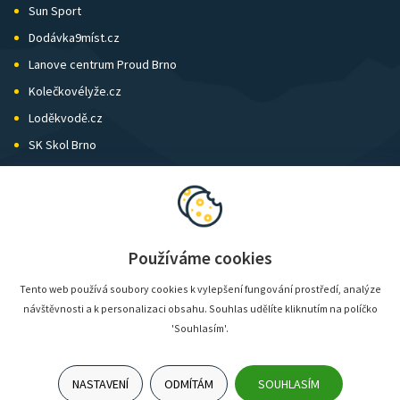
Sun Sport
Dodávka9míst.cz
Lanove centrum Proud Brno
Kolečkovélyže.cz
Loděkvodě.cz
SK Skol Brno
Biatlon Brno
Wild Runners
Používáme cookies
Tento web používá soubory cookies k vylepšení fungování prostředí, analýze
návštěvnosti a k personalizaci obsahu. Souhlas udělíte kliknutím na políčko
'Souhlasím'.
NASTAVENÍ
ODMÍTÁM
SOUHLASÍM