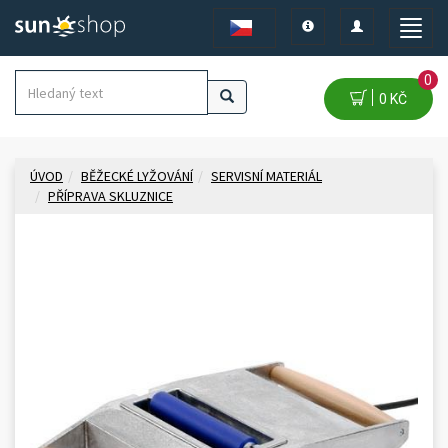
Toggle
Toggle
Toggle
navigation
navigation
naviga
0
0 KČ
ÚVOD
BĚŽECKÉ LYŽOVÁNÍ
SERVISNÍ MATERIÁL
PŘÍPRAVA SKLUZNICE