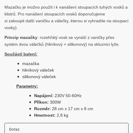
Mazačku je možno použít i k nanášení stoupacích tuhých vosků a
klistrů. Pro nanášení stoupacích vosků doporučujeme
si zakoupit další vaničku a válečky, kterou si vyhradíte na stoupací
vosky).
Princip mazačky
: rozehřátý vosk se vynáší z vaničky přes
systém dvou válečků (hliníkový + silikonový) na skluznici lyže.
Součástí balení:
mazačka
hliníkový váleček
silikonový váleček
Parametry:
Napájení:
230V 50-60Hz
Příkon:
300W
Rozměr:
28 cm x 17 cm x 8 cm
Hmotnost:
2,8 kg
Dotaz