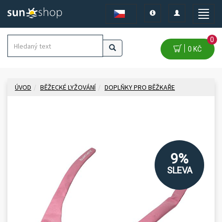
Toggle
Toggle
Toggle
navigation
navigation
naviga
0
0 KČ
ÚVOD
BĚŽECKÉ LYŽOVÁNÍ
DOPLŇKY PRO BĚŽKAŘE
9%
SLEVA