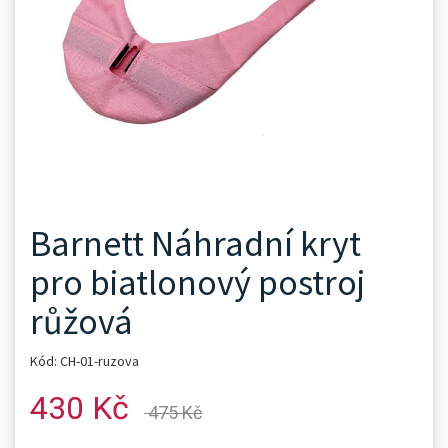
Barnett Náhradní kryt
pro biatlonový postroj
růžová
Kód: CH-01-ruzova
430 Kč
475 Kč