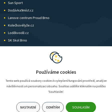
Sun Sport
Dodávka9míst.cz
Lanove centrum Proud Brno
Kolečkovélyže.cz
Loděkvodě.cz
SK Skol Brno
Biatlon Brno
Wild Runners
Používáme cookies
Tento web používá soubory cookies k vylepšení fungování prostředí, analýze
návštěvnosti a k personalizaci obsahu. Souhlas udělíte kliknutím na políčko
'Souhlasím'.
NASTAVENÍ
ODMÍTÁM
SOUHLASÍM