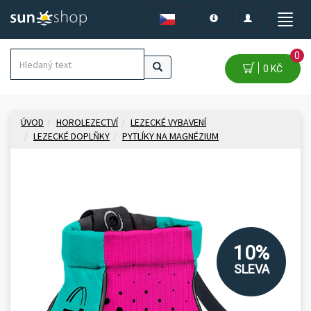
Toggle
Toggle
Toggle
navigation
navigation
naviga
0
0 KČ
ÚVOD
HOROLEZECTVÍ
LEZECKÉ VYBAVENÍ
LEZECKÉ DOPLŇKY
PYTLÍKY NA MAGNÉZIUM
10%
SLEVA