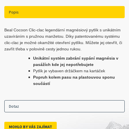
Popis
Beal Cocoon Clic-clac legendární magnésiový pytlík s unikátním
uzavíráním s pružnou manžetou. Díky patentovanému systému
clic-clac je možné okamžité otevření pytlíku. Můžete jej otevřít, či
zavřít třeba v polovině cesty jednou rukou.
Unikátní systém zabrání sypání magnésia v
pasážích kde jej nepotřebujete
Pytlík je vybaven držáčkem na kartáček
Popruh kolem pasu na plastouvou sponu
součástí
Dotaz
MOHLO BY VÁS ZAJÍMAT