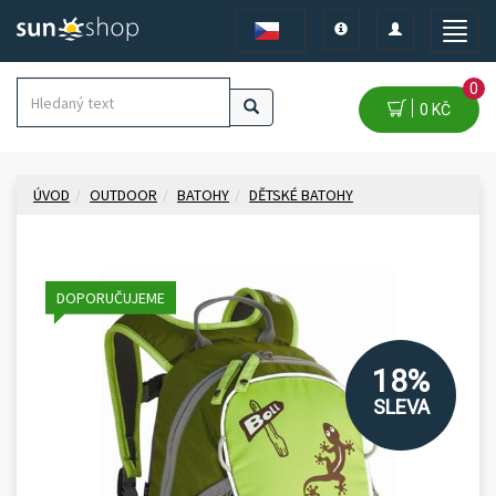
Toggle
Toggle
Toggle
navigation
navigation
naviga
0
0 KČ
ÚVOD
OUTDOOR
BATOHY
DĚTSKÉ BATOHY
DOPORUČUJEME
18%
SLEVA