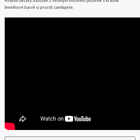
Kvalitní dětský batůžek s veselým motivem ještěrek v krásné
limetkové barvě si prostě zamilujete.