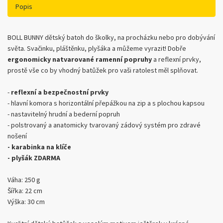
Popis
BOLL BUNNY dětský batoh do školky, na procházku nebo pro dobývání
světa. Svačinku, pláštěnku, plyšáka a můžeme vyrazit! Dobře
ergonomicky natvarované ramenní popruhy
a reflexní prvky,
prostě vše co by vhodný batůžek pro vaši ratolest měl splňovat.
-
reflexní a bezpečnostní prvky
- hlavní komora s horizontální přepážkou na zip a s plochou kapsou
- nastavitelný hrudní a bederní popruh
- polstrovaný a anatomicky tvarovaný zádový systém pro zdravé
nošení
- karabinka na klíče
- plyšák ZDARMA
Váha: 250 g
Šířka: 22 cm
Výška: 30 cm