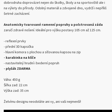
dobrodruha doprovázet nejen do školky, školy a na sportoviště ale i
na výlety do přírody. Odolný materiál a zdvojené dno, vydrží i nepříliš
šetrné zacházení.
Anatomicky tvarované ramenní popruhy a polstrovaná záda
zaručí zdravé nošení. Ideální pro výšku postavy 105 cm až 125 cm.
- reflexní prvky
- přední 3D kapsička
- hlavní komora s plochou a síťovanou kapsou na zip
- karabinka na klíče
- nastavitelný hrudní i bederní popruh
- plyšák ZDARMA
Váha: 450 g
Šířka zad: 22 cm
Výška zad: 35 cm
Želvímu designu neodoláte ani vy, ani vaši nejmenší!