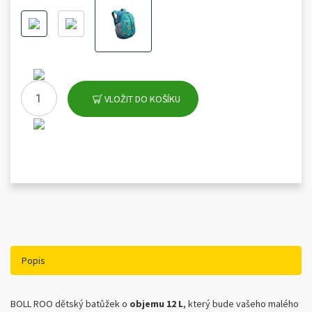
VLOŽIT DO KOŠÍKU
Popis
BOLL ROO dětský batůžek o
objemu 12 L
, který bude vašeho malého