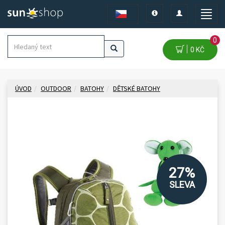
Toggle
Toggle
Toggle
navigation
navigation
naviga
0
0 KČ
ÚVOD
OUTDOOR
BATOHY
DĚTSKÉ BATOHY
27%
SLEVA