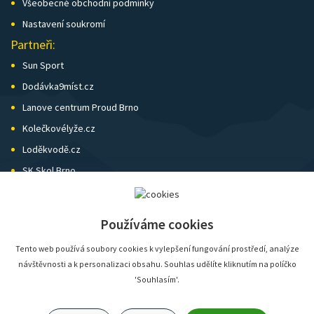
Všeobecné obchodní podmínky
Nastavení soukromí
Partneři:
Sun Sport
Dodávka9míst.cz
Lanove centrum Proud Brno
Kolečkovélyže.cz
Loděkvodě.cz
SK Skol Brno
Biatlon Brno
Wild Runners
Používáme cookies
Tento web používá soubory cookies k vylepšení fungování prostředí, analýze
návštěvnosti a k personalizaci obsahu. Souhlas udělíte kliknutím na políčko
'Souhlasím'.