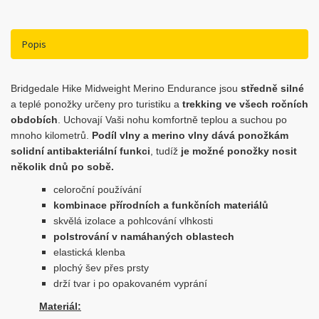
Popis
Bridgedale Hike Midweight Merino Endurance jsou
středně silné
a teplé ponožky určeny pro turistiku a
trekking ve všech ročních
obdobích
. Uchovají Vaši nohu komfortně teplou a suchou po
mnoho kilometrů.
Podíl vlny a merino vlny dává ponožkám
solidní antibakteriální funkci
, tudíž
je možné ponožky nosit
několik dnů po sobě.
celoroční používání
kombinace přírodních a funkčních materiálů
skvělá izolace a pohlcování vlhkosti
polstrování v namáhaných oblastech
elastická klenba
plochý šev přes prsty
drží tvar i po opakovaném vyprání
Materiál: