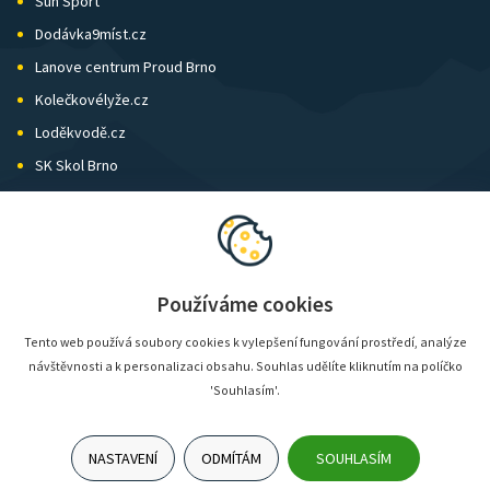
Sun Sport
Dodávka9míst.cz
Lanove centrum Proud Brno
Kolečkovélyže.cz
Loděkvodě.cz
SK Skol Brno
Biatlon Brno
Wild Runners
Používáme cookies
Tento web používá soubory cookies k vylepšení fungování prostředí, analýze
návštěvnosti a k personalizaci obsahu. Souhlas udělíte kliknutím na políčko
'Souhlasím'.
NASTAVENÍ
ODMÍTÁM
SOUHLASÍM
© SunShop | www.sunshop.cz