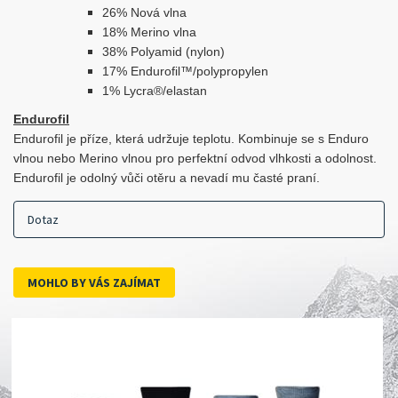
26% Nová vlna
18% Merino vlna
38% Polyamid (nylon)
17% Endurofil™/po­lypropylen
1% Lycra®/elastan
Endurofil
Endurofil je příze, která udržuje teplotu. Kombinuje se s Enduro
vlnou nebo Merino vlnou pro perfektní odvod vlhkosti a odolnost.
Endurofil je odolný vůči otěru a nevadí mu časté praní.
Dotaz
MOHLO BY VÁS ZAJÍMAT