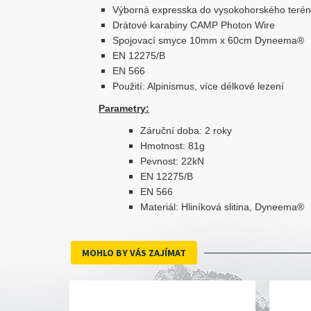
Výborná expresska do vysokohorského teré
Drátové karabiny CAMP Photon Wire
Spojovací smyce 10mm x 60cm Dyneema®
EN 12275/B
EN 566
Použití: Alpinismus, více délkové lezení
Parametry:
Záruční doba: 2 roky
Hmotnost: 81g
Pevnost: 22kN
EN 12275/B
EN 566
Materiál: Hliníková slitina, Dyneema®
MOHLO BY VÁS ZAJÍMAT