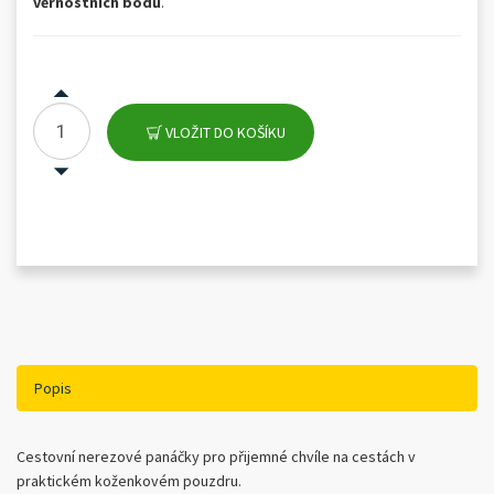
věrnostních bodů
.
VLOŽIT DO KOŠÍKU
Popis
Cestovní nerezové panáčky pro přijemné chvíle na cestách v
praktickém koženkovém pouzdru.