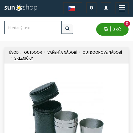
Toggle
Toggle
Toggle
navigation
navigation
naviga
0
0 KČ
ÚVOD
OUTDOOR
VAŘENÍ A NÁDOBÍ
OUTDOOROVÉ NÁDOBÍ
SKLENIČKY