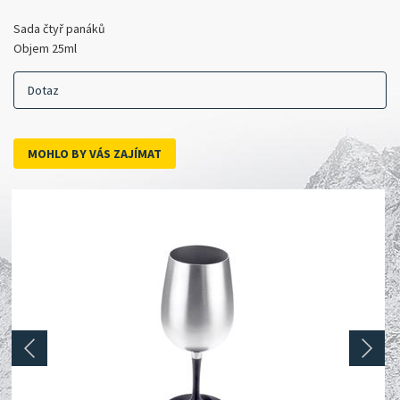
Sada čtyř panáků
Objem 25ml
Dotaz
MOHLO BY VÁS ZAJÍMAT
prev
next