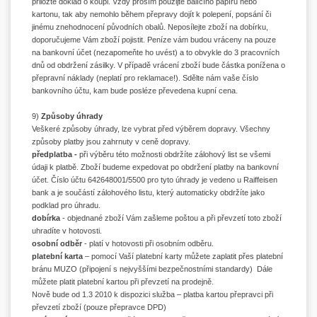
přiložte doklad o koupi. Vždy prosím použijte balícího papíru nebo
kartonu, tak aby nemohlo během přepravy dojít k polepení, popsání či
jinému znehodnocení původních obalů. Neposílejte zboží na dobírku,
doporučujeme Vám zboží pojistit. Peníze vám budou vráceny na pouze
na bankovní účet (nezapomeňte ho uvést) a to obvykle do 3 pracovních
dnů od obdržení zásilky. V případě vrácení zboží bude částka ponížena o
přepravní náklady (neplatí pro reklamace!). Sdělte nám vaše číslo
bankovního účtu, kam bude posléze převedena kupní cena.
9)
Způsoby úhrady
Veškeré způsoby úhrady, lze vybrat před výběrem dopravy. Všechny
způsoby platby jsou zahrnuty v ceně dopravy.
předplatba -
při výběru této možnosti obdržíte zálohový list se všemi
údaji k platbě. Zboží budeme expedovat po obdržení platby na bankovní
účet. Číslo účtu 642648001/5500 pro tyto úhrady je vedeno u Raiffeisen
bank a je součástí zálohového listu, který automaticky obdržíte jako
podklad pro úhradu.
dobírka
- objednané zboží Vám zašleme poštou a při převzetí toto zboží
uhradíte v hotovosti.
osobní odběr
- platí v hotovosti při osobním odběru.
platební karta
– pomocí Vaší platební karty můžete zaplatit přes platební
bránu MUZO (připojení s nejvyššími bezpečnostními standardy) Dále
můžete platit platební kartou při převzetí na prodejně.
Nově bude od 1.3 2010 k dispozici služba – platba kartou přepravci při
převzetí zboží (pouze přepravce DPD)