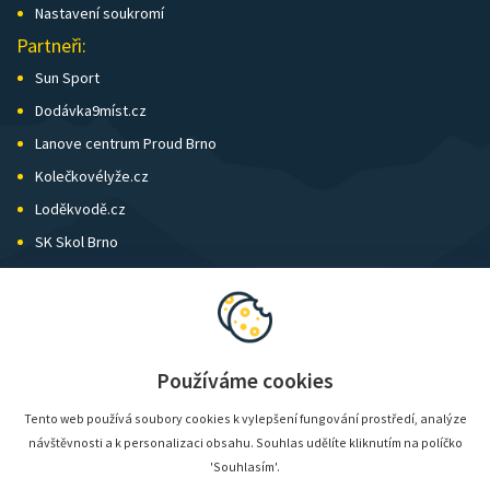
Nastavení soukromí
Partneři:
Sun Sport
Dodávka9míst.cz
Lanove centrum Proud Brno
Kolečkovélyže.cz
Loděkvodě.cz
SK Skol Brno
Biatlon Brno
Wild Runners
Používáme cookies
Tento web používá soubory cookies k vylepšení fungování prostředí, analýze
návštěvnosti a k personalizaci obsahu. Souhlas udělíte kliknutím na políčko
'Souhlasím'.