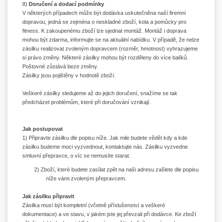
8)
Doručení a dodací podmínky
V některých případech může být dodávka uskutečněna naší firemní
dopravou, jedná se zejména o neskladné zboží, kola a pomůcky pro
fitness. K zakoupenému zboží lze sjednat montáž. Montáž i doprava
mohou být zdarma, informujte se na aktuální nabídku. V případě, že nelze
zásilku realizovat zvoleným dopravcem (rozměr, hmotnost) vyhrazujeme
si právo změny. Některé zásilky mohou být rozděleny do více balíků.
Poštovné zůstává beze změny.
Zásilky jsou pojištěny v hodnotě zboží.
Veškeré zásilky sledujeme až do jejich doručení, snažíme se tak
předcházet problémům, které při doručování vznikají.
Jak postupovat
1) Připravte zásilku dle popisu níže. Jak mile budete vědět kdy a kde
zásilku budeme moci vyzvednout, kontaktujte nás. Zásilku vyzvedne
smluvní přepravce, o víc se nemusíte starat.
2) Zboží, které budete zasílat zpět na naši adresu zašlete dle popisu
níže vámi zvoleným přepravcem.
Jak zásilku připravit
Zásilka musí být kompletní (včetně příslušenství a veškeré
dokumentace) a ve stavu, v jakém jste jej převzali při dodávce. Ke zboží