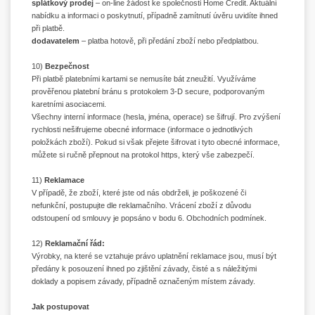
splátkový prodej
– on-line žádost ke společnosti Home Credit. Aktuální
nabídku a informaci o poskytnutí, případně zamítnutí úvěru uvidíte ihned
při platbě.
dodavatelem
– platba hotově, při předání zboží nebo předplatbou.
10)
Bezpečnost
Při platbě platebními kartami se nemusíte bát zneužití. Využíváme
prověřenou platební bránu s protokolem 3-D secure, podporovaným
karetními asociacemi.
Všechny interní informace (hesla, jména, operace) se šifrují. Pro zvýšení
rychlosti nešifrujeme obecné informace (informace o jednotlivých
položkách zboží). Pokud si však přejete šifrovat i tyto obecné informace,
můžete si ručně přepnout na protokol https, který vše zabezpečí.
11)
Reklamace
V případě, že zboží, které jste od nás obdrželi, je poškozené či
nefunkční, postupujte dle reklamačního. Vrácení zboží z důvodu
odstoupení od smlouvy je popsáno v bodu 6. Obchodních podmínek.
12)
Reklamační řád:
Výrobky, na které se vztahuje právo uplatnění reklamace jsou, musí být
předány k posouzení ihned po zjištění závady, čisté a s náležitými
doklady a popisem závady, případně označeným místem závady.
Jak postupovat