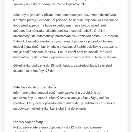
smlouvy a veškeré normy dle platné legislativy ČR.
Všechny objednávky přijaté tímto obchodem jsou závazné. Objednávku
lze zrušit před její expedicí. V případě, že nebude objednávka zrušena do
doby před expedicí, a bude expedována, může být po objednateli
požadována náhrada nákladů spojená s expedicí zboží. O přijetí
objednávky jste automaticky informován elektronickou poštou – e-mailem.
V detailu každého výrobku i v potvrzení objednávky je předpokládaná
dodací lhůta zboží, které nebylo skladem. U každé položky je zobrazeno,
zda je zboží skladem či nikoliv. Pokud zboží není na skladě, či skladě
dodavatele, budeme Vás neprodleně informovat o dalším termínu dodání.
Objednávky obdržené do 15 hodin budou, za předpokladu, že je zboží
skladem expedovány týž den.
Skladová dostupnost zboží
Informace o dostupnosti zboží, zobrazované u výrobků, jsou
aktualizovány 1x denně. Přesný stav skladu je však vždy v košíku
(produkt, který není v požadovaném množství, je zobrazen červeně) a
na potvrzení objednávky, které obdržíte do e-mailu.
Storno objednávky
Pokud provedete storno objednávky do 12 hodin, považujeme