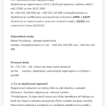
Č.Ú. 642648001/5500 Raiffeisen bank
Společnost je registrována u KOS v Brně pod spisovou značkou oddíl C,
vlož.37682 ze dne 26.07.2000
tel:
+420 541 248 595
| fax: +420 541 210 988 |
eshop@sunshop.cz
Společnost je certifikována asociacemi pro el.komerci
APEK
a
SAOP
Společnost je registrovaným správcem osobních údajů u
UOOÚ
pod
evidenčním číslem 00036435.
Odpovědná osoba
Martin Procházka - jednatel společnosti
kontakt:
eshop@sunsport.cz
| t
el:
+420 541 248 595
| fax: +420 541 210
988
Provozní doba
Po – Pá 7,30 – 16h (mimo tuto dobu nutná domluva)
So-Ne - zavřeno, objednávky samozřejmě registrujeme a vyřídíme v
pondělí
1)
Co se skrývá pod registrací
Registrovaní zákazníci se mohou těšit na milé dárečky a aktuální
informace.
Součástí registrace je i slevový systém.
"Prohlašujeme, že data slouží pouze pro účely identifikace při nákupu ve
firmě Sun Sport a nebudou poskytnuty třetím osobám ani jinak zneužity.
Potvrzením registrace souhlasím se zasíláním nabídkových e-mailů z