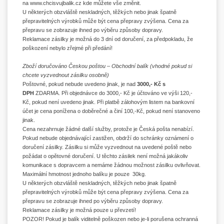
na
www.chcisvujbalik.cz
kde můžete vše změnit.
U některých obzvláště neskladných, těžkých nebo jinak špatně
přepravitelných výrobků může být cena přepravy zvýšena. Cena za
přepravu se zobrazuje ihned po výběru způsoby dopravy.
Reklamace zásilky je možná do 3 dní od doručení, za předpokladu, že
poškození nebylo zřejmé při předání!
Zboží doručováno Českou poštou – Obchodní balík (vhodné pokud si
chcete vyzvednout zásilku osobně)
Poštovné, pokud nebude uvedeno jinak, je nad
3000,- Kč s
DPH
ZDARMA. Při objednávce do 3000,- Kč je účtováno ve výši 120,-
Kč, pokud není uvedeno jinak. Při platbě zálohovým listem na bankovní
účet je cena ponížena o doběrečné a činí 100,-Kč, pokud není stanoveno
jinak.
Cena nezahrnuje žádné další služby, protože je Česká pošta nenabízí.
Pokud nebude objednávající zastižen, obdrží do schránky oznámení o
doručení zásilky. Zásilku si může vyzvednout na uvedené poště nebo
požádat o opětovné doručení. U těchto zásilek není možná jakákoliv
komunikace s dopravcem a nemáme žádnou možnost zásilku ovlivňovat.
Maximální hmotnost jednoho balíku je pouze 30kg.
U některých obzvláště neskladných, těžkých nebo jinak špatně
přepravitelných výrobků může být cena přepravy zvýšena. Cena za
přepravu se zobrazuje ihned po výběru způsoby dopravy.
Reklamace zásilky je možná pouze u převzetí!
POZOR! Pokud je balík viditelně poškozen nebo je-li porušena ochranná