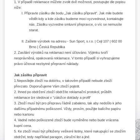
1. V případě reklamace můžete zvolit dvě možnosti, postupujte dle popisu
níže:
I. Připravte zásilku dle bodu „Jak zásilku připravit“. Jak mile budete
vědět kdy a kde zásilku budeme moci vyzvednout, kontaktujte
nás. Zásilku vyzvedne smluvní přepravce, o víc se nemusíte
starat.
II. Zašlete výrobek na adresu - Sun Sport, s.r.o. | Cejl 107 | 602 00
Brno | Česká Republika
2. Zasílání výrobků na reklamaci není účtováno. Výjimku tvoří
neoprávněná, opakovaná reklamace. V tomto případě si vyhrazujeme
právo účtovat nezbytné přepravní náklady.
Jak zásilku připravit
1.Neposílejte zboží na dobírku, v takovém případě nebude zboží
převzato. Doporučujeme Vám zboží pojistit.
2. Ihned po obdržení zboží obdržíte reklamační protokol, průběh
reklamace lze sledovat v “záložce doklady a profil“
3. Zboží musí být pro přepravu řádně zabaleno, tak aby nedošlo k jeho
dalšímu případnému poškození. Vždy, prosím, použijte balícího papíru
nebo kartonu
4. Vadné nebo poškozené zboží bude vyměněno nebo bude vrácena
kupní cena.
5. Ke zboží musí být přiloženy veškeré listiny, které nakupující se zbožím
obdržel, tedy například paragon, záruční list a jiné.