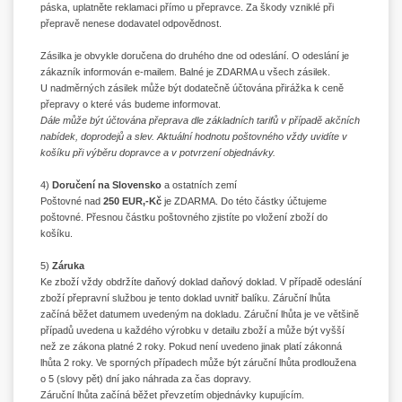
páska, uplatněte reklamaci přímo u přepravce. Za škody vzniklé při
přepravě nenese dodavatel odpovědnost.
Zásilka je obvykle doručena do druhého dne od odeslání. O odeslání je
zákazník informován e-mailem. Balné je ZDARMA u všech zásilek.
U nadměrných zásilek může být dodatečně účtována přirážka k ceně
přepravy o které vás budeme informovat.
Dále může být účtována přeprava dle základních tarifů v případě akčních
nabídek, doprodejů a slev. Aktuální hodnotu poštovného vždy uvidíte v
košíku při výběru dopravce a v potvrzení objednávky.
4)
Doručení na Slovensko
a ostatních zemí
Poštovné nad
250 EUR,-Kč
je ZDARMA. Do této částky účtujeme
poštovné. Přesnou částku poštovného zjistíte po vložení zboží do
košíku.
5)
Záruka
Ke zboží vždy obdržíte daňový doklad daňový doklad. V případě odeslání
zboží přepravní službou je tento doklad uvnitř balíku. Záruční lhůta
začíná běžet datumem uvedeným na dokladu. Záruční lhůta je ve většině
případů uvedena u každého výrobku v detailu zboží a může být vyšší
než ze zákona platné 2 roky. Pokud není uvedeno jinak platí zákonná
lhůta 2 roky. Ve sporných případech může být záruční lhůta prodloužena
o 5 (slovy pět) dní jako náhrada za čas dopravy.
Záruční lhůta začíná běžet převzetím objednávky kupujícím.