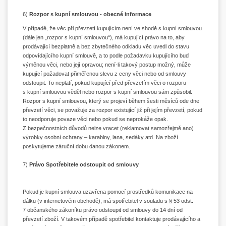
6)
Rozpor s kupní smlouvou - obecné informace
V případě, že věc při převzetí kupujícím není ve shodě s kupní smlouvou
(dále jen „rozpor s kupní smlouvou“), má kupující právo na to, aby
prodávající bezplatně a bez zbytečného odkladu věc uvedl do stavu
odpovídajícího kupní smlouvě, a to podle požadavku kupujícího buď
výměnou věci, nebo její opravou; není-li takový postup možný, může
kupující požadovat přiměřenou slevu z ceny věci nebo od smlouvy
odstoupit. To neplatí, pokud kupující před převzetím věci o rozporu
s kupní smlouvou věděl nebo rozpor s kupní smlouvou sám způsobil.
Rozpor s kupní smlouvou, který se projeví během šesti měsíců ode dne
převzetí věci, se považuje za rozpor existující již při jejím převzetí, pokud
to neodporuje povaze věci nebo pokud se neprokáže opak.
Z bezpečnostních důvodů nelze vracet (reklamovat samozřejmě ano)
výrobky osobní ochrany – karabiny, lana, sedáky atd. Na zboží
poskytujeme záruční dobu danou zákonem.
7)
Právo Spotřebitele odstoupit od smlouvy
Pokud je kupní smlouva uzavřena pomocí prostředků komunikace na
dálku (v internetovém obchodě), má spotřebitel v souladu s § 53 odst.
7 občanského zákoníku právo odstoupit od smlouvy do 14 dní od
převzetí zboží. V takovém případě spotřebitel kontaktuje prodávajícího a