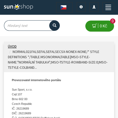
Toggle
Toggle
Toggle
navigation
navigation
naviga
0
0 KČ
ÚVOD
NORMAL021FALSEFALSEFALSECSX-NONEX-NONE/* STYLE
DEFINITIONS */TABLE.MSONORMALTABLE{MSO-STYLE-
NAME:"NORMÁLNÍ TABULKA";MSO-TSTYLE-ROWBAND-SIZE:0;MSO-
TSTYLE-COLBAND...
Provozovatel internetového portálu
Sun Sport, s.r.o.
Cejl 107
Brno 602 00
Czech Republic
IČ: 26219689
DIČ: 26219689