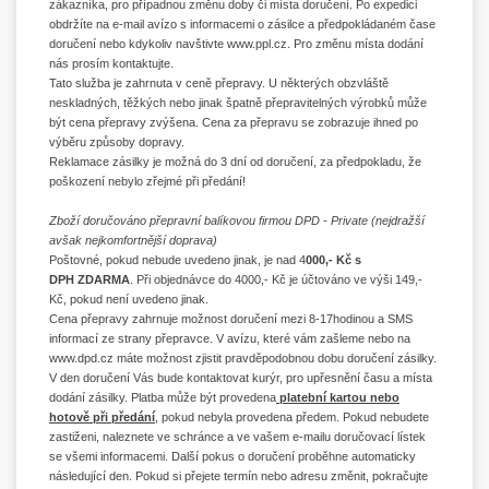
zákazníka, pro případnou změnu doby či místa doručení. Po expedici
obdržíte na e-mail avízo s informacemi o zásilce a předpokládaném čase
doručení nebo kdykoliv navštivte
www.ppl.cz
. Pro změnu místa dodání
nás prosím kontaktujte.
Tato služba je zahrnuta v ceně přepravy. U některých obzvláště
neskladných, těžkých nebo jinak špatně přepravitelných výrobků může
být cena přepravy zvýšena. Cena za přepravu se zobrazuje ihned po
výběru způsoby dopravy.
Reklamace zásilky je možná do 3 dní od doručení, za předpokladu, že
poškození nebylo zřejmé při předání!
Zboží doručováno přepravní balíkovou firmou DPD - Private (nejdražší
avšak nejkomfortnější doprava)
Poštovné, pokud nebude uvedeno jinak, je nad 4
000,- Kč s
DPH ZDARMA
. Při objednávce do 4000,- Kč je účtováno ve výši 149,-
Kč, pokud není uvedeno jinak.
Cena přepravy zahrnuje možnost doručení mezi 8-17hodinou a SMS
informací ze strany přepravce. V avízu, které vám zašleme nebo na
www.dpd.cz
máte možnost zjistit pravděpodobnou dobu doručení zásilky.
V den doručení Vás bude kontaktovat kurýr, pro upřesnění času a místa
dodání zásilky. Platba může být provedena
platební kartou nebo
hotově při předání
, pokud nebyla provedena předem. Pokud nebudete
zastiženi, naleznete ve schránce a ve vašem e-mailu doručovací lístek
se všemi informacemi. Další pokus o doručení proběhne automaticky
následující den. Pokud si přejete termín nebo adresu změnit, pokračujte