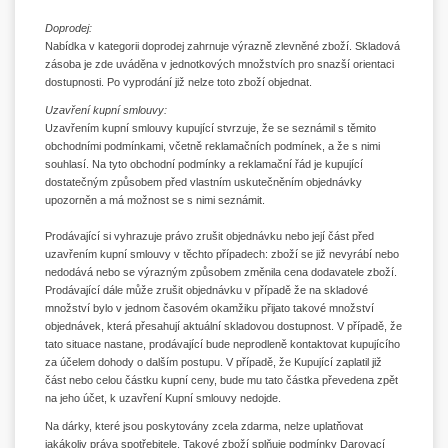
Doprodej:
Nabídka v kategorii doprodej zahrnuje výrazně zlevněné zboží. Skladová
zásoba je zde uváděna v jednotkových množstvích pro snazší orientaci
dostupnosti. Po vyprodání již nelze toto zboží objednat.
Uzavření kupní smlouvy:
Uzavřením kupní smlouvy kupující stvrzuje, že se seznámil s těmito
obchodními podmínkami, včetně reklamačních podmínek, a že s nimi
souhlasí. Na tyto obchodní podmínky a reklamační řád je kupující
dostatečným způsobem před vlastním uskutečněním objednávky
upozorněn a má možnost se s nimi seznámit.
Prodávající si vyhrazuje právo zrušit objednávku nebo její část před
uzavřením kupní smlouvy v těchto případech: zboží se již nevyrábí nebo
nedodává nebo se výrazným způsobem změnila cena dodavatele zboží.
Prodávající dále může zrušit objednávku v případě že na skladové
množství bylo v jednom časovém okamžiku přijato takové množství
objednávek, která přesahují aktuální skladovou dostupnost. V případě, že
tato situace nastane, prodávající bude neprodleně kontaktovat kupujícího
za účelem dohody o dalším postupu. V případě, že Kupující zaplatil již
část nebo celou částku kupní ceny, bude mu tato částka převedena zpět
na jeho účet, k uzavření Kupní smlouvy nedojde.
Na dárky, které jsou poskytovány zcela zdarma, nelze uplatňovat
jakákoliv práva spotřebitele. Takové zboží splňuje podmínky Darovací