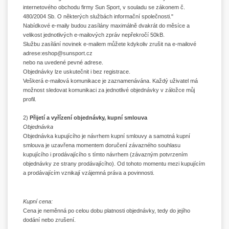
internetového obchodu firmy Sun Sport, v souladu se zákonem č.
480/2004 Sb. O některých službách informační společnosti."
Nabídkové e-maily budou zasílány maximálně dvakrát do měsíce a
velikost jednotlivých e-mailových zpráv nepřekročí 50kB.
Službu zasílání novinek e-mailem můžete kdykoliv zrušit na e-mailové
adrese:
eshop@sunsport.cz
nebo na uvedené pevné adrese.
Objednávky lze uskutečnit i bez registrace.
Veškerá e-mailová komunikace je zaznamenávána. Každý uživatel má
možnost sledovat komunikaci za jednotlivé objednávky v záložce můj
profil.
2)
Přijetí a vyřízení objednávky, kupní smlouva
Objednávka
Objednávka kupujícího je návrhem kupní smlouvy a samotná kupní
smlouva je uzavřena momentem doručení závazného souhlasu
kupujícího i prodávajícího s tímto návrhem (závazným potvrzením
objednávky ze strany prodávajícího). Od tohoto momentu mezi kupujícím
a prodávajícím vznikají vzájemná práva a povinnosti.
Kupní cena:
Cena je neměnná po celou dobu platnosti objednávky, tedy do jejího
dodání nebo zrušení.