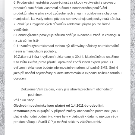
6. Prodávající nepřebírá odpovědnost za škody vyplývající z provozu
produktů, funkčních vlastností a škod z neodborného používání
produktů, stejně jako škod způsobených vnějšími událostmi a chybnou
manipulací. Na vady tohoto původu se nevztahuje ani poskytnutá záruka.
7. Zboží je z hygienických důvodů k reklamaci přijato pouze řádně
vyčištěné.
8 Pokud výrobce poskytuje záruku delší je uvedena u zboží v katalogu a
na záručním listě.
9. U zamítnutých reklamací mohou být účtovány náklady na reklamační
řízení a manipulační poplatky.
10.Zákonná lhůta k vyřízení reklamace je 30dní. Maximálně se snažíme
tuto lhůtu zkrátit, proto přijaté i opravené zboží ihned expedujeme. O
vyřízení reklamace budete informováni e-mailem, případně SMS. Stejně
jako při dodání objednávky budete informováni o expedici balíku a termínu
doručení.
Děkujeme Vám za čas, který jste strávili přečtením obchodních
podmínek.
Váš Sun Shop
Obchodní podmínky jsou platné od 1.4.2011 do odvolání.
Informace pro kupující:
v případě změny obchodních podmínek, jsou
platné obchodní podmínky, které byly v platnosti k datumu nákupu vždy
pro den nákupu. Starší OP je možné nalézt v záložce archiv.