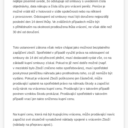
nejlépe písemně uvede, že odstupuje od smlouvy s uvedením čísla
objednávky, data nákupu a čísla účtu pro vrácení peněz. Peníze je
možné vrátit též v hotovosti v sídle společnosti nebo na některé
z provozoven. Odstoupení od smlouvy musí být doručeno nejpozději
poslední den 14 denní lhůty. Ve zvláštních případech může být
s přihlédnutím na okolnosti prodloužena lhůta vrácení, ne však déle než
30 dní od doručení.
Toto ustanovení zákona však nelze chápat jako možnost bezplatného
zapůjčení zboží. Spotřebitel v případě využití práva na odstoupení od
smlouvy do 14 dní od převzetí plnění, musí dodavateli vydat vše, co na
základě kupní smlouvy získal. Pokud to již není dobře možné (např.
v mezidobí bylo Zboží zničeno nebo spotřebováno), musí spotřebitel
poskytnout peněžitou náhradu jako protihodnotu toho, co již nemůže být
vydáno. Pokud je vrácené Zboží poškozeno jen částečně, může
prodávající uplatnit na spotřebiteli právo na náhradu škody a započíst
svůj nárok na vrácenou kupní cenu. Prodávající je v takovém případě
povinen vzniklou škodu prokázat. Prodávající spotřebiteli v takovém
případě vrací jen takto sníženou kupní cenu.
Na kupní cenu, která má být kupujícímu vrácena, může prodávající navíc
započíst své skutečně vynaložené náklady spojené s vrácením Zboží
(náklady na přepravu apod.).