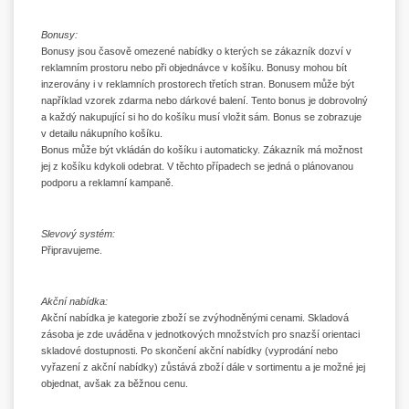
Bonusy:
Bonusy jsou časově omezené nabídky o kterých se zákazník dozví v
reklamním prostoru nebo při objednávce v košíku. Bonusy mohou bít
inzerovány i v reklamních prostorech třetích stran. Bonusem může být
například vzorek zdarma nebo dárkové balení. Tento bonus je dobrovolný
a každý nakupující si ho do košíku musí vložit sám. Bonus se zobrazuje
v detailu nákupního košíku.
Bonus může být vkládán do košíku i automaticky. Zákazník má možnost
jej z košíku kdykoli odebrat. V těchto případech se jedná o plánovanou
podporu a reklamní kampaně.
Slevový systém:
Připravujeme.
Akční nabídka:
Akční nabídka je kategorie zboží se zvýhodněnými cenami. Skladová
zásoba je zde uváděna v jednotkových množstvích pro snazší orientaci
skladové dostupnosti. Po skončení akční nabídky (vyprodání nebo
vyřazení z akční nabídky) zůstává zboží dále v sortimentu a je možné jej
objednat, avšak za běžnou cenu.