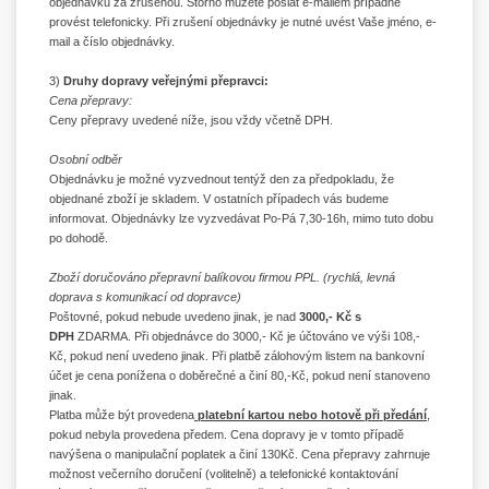
objednávku za zrušenou. Storno můžete poslat e-mailem případně
provést telefonicky. Při zrušení objednávky je nutné uvést Vaše jméno, e-
mail a číslo objednávky.
3)
Druhy dopravy veřejnými přepravci:
Cena přepravy:
Ceny přepravy uvedené níže, jsou vždy včetně DPH.
Osobní odběr
Objednávku je možné vyzvednout tentýž den za předpokladu, že
objednané zboží je skladem. V ostatních případech vás budeme
informovat. Objednávky lze vyzvedávat Po-Pá 7,30-16h, mimo tuto dobu
po dohodě.
Zboží doručováno přepravní balíkovou firmou PPL. (rychlá, levná
doprava s komunikací od dopravce)
Poštovné, pokud nebude uvedeno jinak, je nad
3000,- Kč s
DPH
ZDARMA. Při objednávce do 3000,- Kč je účtováno ve výši 108,-
Kč, pokud není uvedeno jinak. Při platbě zálohovým listem na bankovní
účet je cena ponížena o doběrečné a činí 80,-Kč, pokud není stanoveno
jinak.
Platba může být provedena
platební kartou nebo hotově při předání
,
pokud nebyla provedena předem. Cena dopravy je v tomto případě
navýšena o manipulační poplatek a činí 130Kč. Cena přepravy zahrnuje
možnost večerního doručení (volitelně) a telefonické kontaktování