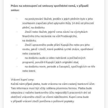
Právo na odstoupení od smlouvy spotřebitel nemá, v případě
smluv:
· na poskytování Služeb, jestliže s jejich plněním bylo s jeho
souhlasem započato před uplynutím lhůty 14 dnů od převzetí
plnění, na dodávku
· Zboží nebo Služeb, jejichž cena závisí na výchylkách
finančního trhu nezávisle na vůli Prodávajícího,
na dodávku.
· Zboží upraveného podle přání Kupujícího nebo pro jeho
osobu, jakož i zboží, které podléhá rychlé zkáze, opotřebení
nebo zastarání,
· na dodávku audio a video nahrávek a počítačových
programů, porušil-li Kupující jejich originální obal,
· na dodávku novin, periodik a časopisů, spočívajících ve hře
nebo loterii.
Vrácení kupní ceny:
Každá námi přijatá platba, bude vrácena na vámi zadaný bankovní účet.
Tato informace musí být vždy sdělena písemnou formou. Platba bude
odepsána z našeho bankovního účtu nejpozději 5 pracovních dní od
obdržení vráceného zboží se všemi náležitostmi. Kupní cena bude
v případě vrácení zboží ponížena o poštovní poplatky.