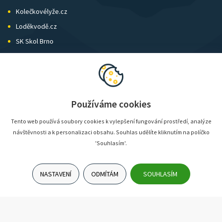
Kolečkovélyže.cz
Loděkvodě.cz
SK Skol Brno
Biatlon Brno
Wild Runners
Používáme cookies
Tento web používá soubory cookies k vylepšení fungování prostředí, analýze
návštěvnosti a k personalizaci obsahu. Souhlas udělíte kliknutím na políčko
'Souhlasím'.
NASTAVENÍ
ODMÍTÁM
SOUHLASÍM
© SunShop | www.sunshop.cz