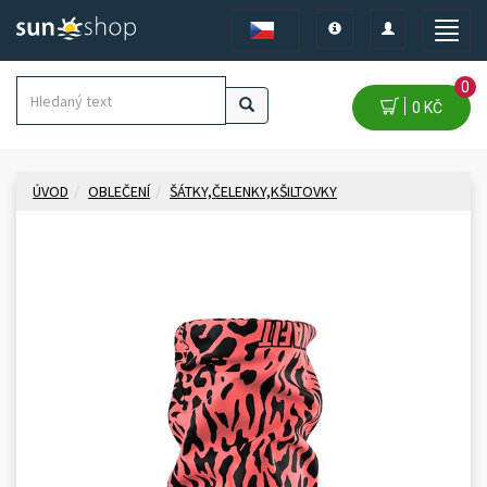
Toggle
Toggle
Toggle
navigation
navigation
naviga
0
0 KČ
ÚVOD
OBLEČENÍ
ŠÁTKY,ČELENKY,KŠILTOVKY