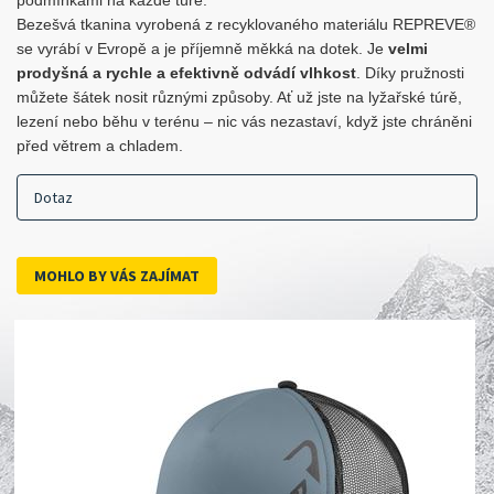
podmínkami na každé túře.
Bezešvá tkanina vyrobená z recyklovaného materiálu REPREVE®
se vyrábí v Evropě a je příjemně měkká na dotek. Je
velmi
prodyšná a rychle a efektivně odvádí vlhkost
. Díky pružnosti
můžete šátek nosit různými způsoby. Ať už jste na lyžařské túrě,
lezení nebo běhu v terénu – nic vás nezastaví, když jste chráněni
před větrem a chladem.
Dotaz
MOHLO BY VÁS ZAJÍMAT