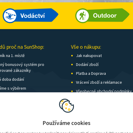
dů proč na SunShop:
Vše o nákupu:
ík na 1. místě
Jak nakupovat
ný bonusový systém pro
Dodání zboží
trované zákazníky
Platba a Doprava
á doba dodání
Vrácení zboží a reklamace
íme s výběrem
Všeobecné obchodní podmínky
í kamenných prodejen
Nastavení soukromí
vné nad 1 500 Kč zdarma
Používáme cookies