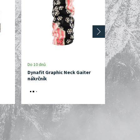
next
Do 10 dnů
Do 5 dnů
Dynafit Graphic Neck Gaiter
Pingu Coo
nákrčník