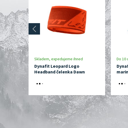
prev
Skladem, expedujeme ihned
Do 10 
Dynafit Leopard Logo
Dynaf
Headband čelenka Dawn
marin