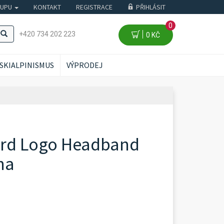
KUPU
KONTAKT
REGISTRACE
PŘIHLÁSIT
0
+420 734 202 223
0 KČ
SKIALPINISMUS
VÝPRODEJ
ard Logo Headband
na