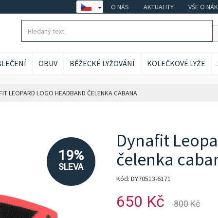
O NÁS
AKTUALITY
VŠE O NÁ
LEČENÍ
OBUV
BĚŽECKÉ LYŽOVÁNÍ
KOLEČKOVÉ LYŽE
FIT LEOPARD LOGO HEADBAND ČELENKA CABANA
Dynafit Leop
19%
čelenka caba
SLEVA
Kód: DY70513-6171
650 Kč
800 Kč