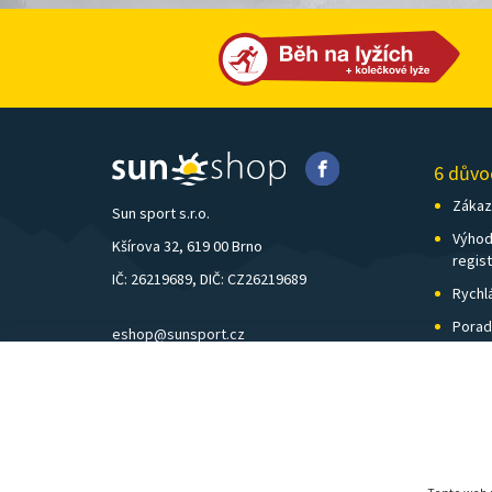
6 důvo
Zákazn
Sun sport s.r.o.
Výhod
Kšírova 32, 619 00 Brno
regis
IČ: 26219689, DIČ: CZ26219689
Rychl
Porad
eshop@sunsport.cz
Zázem
mobil: +420 734 202 223
Pošto
pevná linka: +420 541 248 595