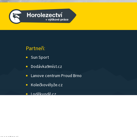
Partneři:
Sun Sport
Dodávka9míst.cz
Lanove centrum Proud Brno
Kolečkovélyže.cz
Loděkvodě.cz
SK Skol Brno
Biatlon Brno
Wild Runners