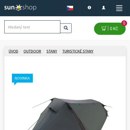
Toggle
Toggle
Toggle
navigation
navigation
naviga
0
0 KČ
ÚVOD
OUTDOOR
STANY
TURISTICKÉ STANY
NOVINKA