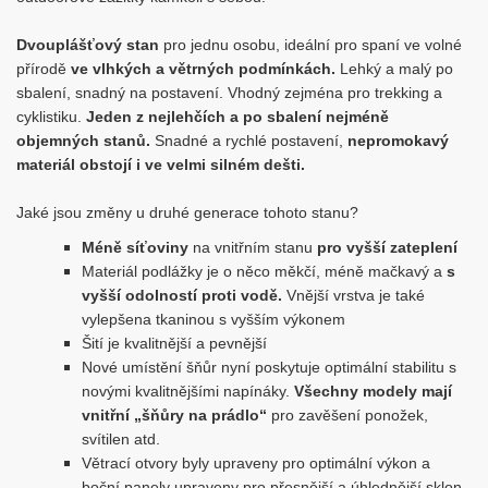
Dvouplášťový
stan
pro jednu osobu, ideální pro spaní ve volné
přírodě
ve vlhkých a větrných podmínkách.
Lehký a malý po
sbalení, snadný na postavení. Vhodný zejména pro trekking a
cyklistiku.
Jeden z nejlehčích a po sbalení nejméně
objemných stanů.
Snadné a rychlé postavení,
nepromokavý
materiál obstojí i ve velmi silném dešti.
Jaké jsou změny u druhé generace tohoto stanu?
Méně síťoviny
na vnitřním stanu
pro vyšší zateplení
Materiál podlážky je o něco měkčí, méně mačkavý a
s
vyšší odolností proti vodě.
Vnější vrstva je také
vylepšena tkaninou s vyšším výkonem
Šití je kvalitnější a pevnější
Nové umístění šňůr nyní poskytuje optimální stabilitu s
novými kvalitnějšími napínáky.
Všechny modely mají
vnitřní „šňůry na prádlo“
pro zavěšení ponožek,
svítilen atd.
Větrací otvory byly upraveny pro optimální výkon a
boční panely upraveny pro přesnější a úhlednější sklon