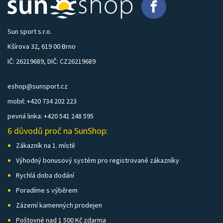
Sun sport s.r.o.
Kšírova 32, 619 00 Brno
IČ: 26219689, DIČ: CZ26219689
eshop@sunsport.cz
mobil: +420 734 202 223
pevná linka: +420 541 248 595
6 důvodů proč na SunShop:
Zákazník na 1. místě
Výhodný bonusový systém pro registrované zákazníky
Rychlá doba dodání
Poradíme s výběrem
Zázemí kamenných prodejen
Poštovné nad 1 500 Kč zdarma