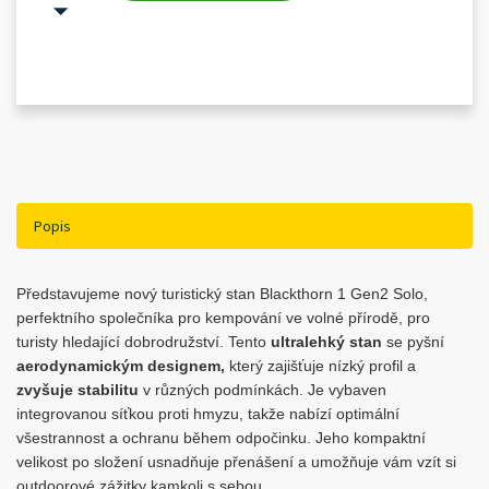
Popis
Představujeme nový turistický stan Blackthorn 1 Gen2 Solo,
perfektního společníka pro kempování ve volné přírodě, pro
turisty hledající dobrodružství. Tento
ultralehký stan
se pyšní
aerodynamickým designem,
který zajišťuje nízký profil a
zvyšuje st
abilitu
v různých podmínkách. Je vybaven
integrovanou síťkou proti hmyzu, takže nabízí optimální
všestrannost a ochranu během odpočinku. Jeho kompaktní
velikost po složení usnadňuje přenášení a umožňuje vám vzít si
outdoorové zážitky kamkoli s sebou.