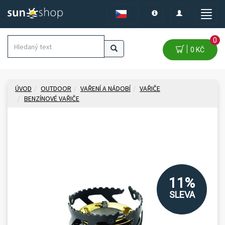
Toggle
Toggle
Toggle
navigation
navigation
naviga
0
0 KČ
ÚVOD
OUTDOOR
VAŘENÍ A NÁDOBÍ
VAŘIČE
BENZÍNOVÉ VAŘIČE
11%
SLEVA