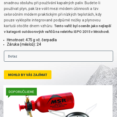
snadnou obsluhu při používání kapalných paliv. Budete-li
používat plyn, pak lze volit mezi módem účinnosti a tzv.
celoročním módem praktickým při nízkých teplotách, kdy
pouze vyklopíte integrované podpůrné nožky a plynovou
kartuši otočíte dnem vzhůru.
Tento vařič byl oceněn jako nejlepší
v kategorii outdoorových vařičů na veletrhu ISPO 2015 v Mnichově.
Hmotnost:
475 g vč. čerpadla
Záruka (měsíců):
24
Dotaz
MOHLO BY VÁS ZAJÍMAT
DOPORUČUJEME