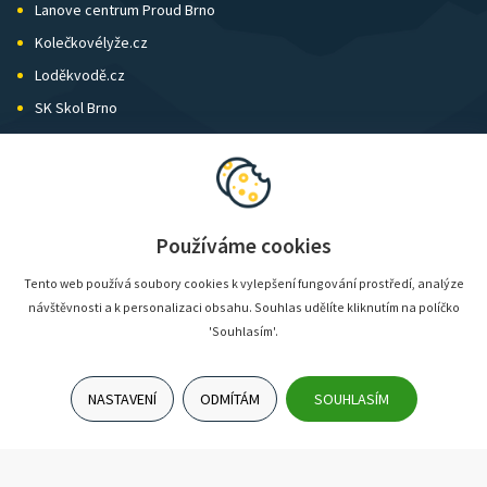
Lanove centrum Proud Brno
Kolečkovélyže.cz
Loděkvodě.cz
SK Skol Brno
Biatlon Brno
Wild Runners
Používáme cookies
Tento web používá soubory cookies k vylepšení fungování prostředí, analýze
návštěvnosti a k personalizaci obsahu. Souhlas udělíte kliknutím na políčko
'Souhlasím'.
NASTAVENÍ
ODMÍTÁM
SOUHLASÍM
© SunShop | www.sunshop.cz