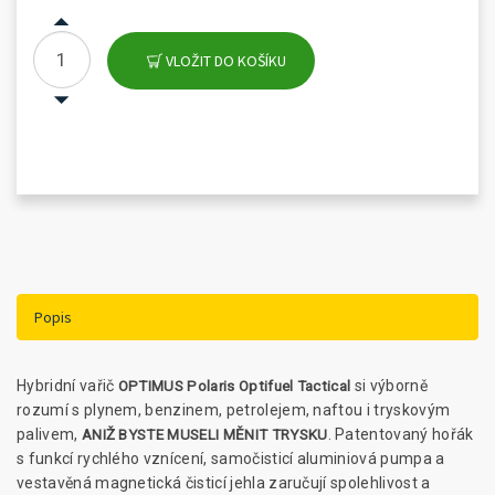
VLOŽIT DO KOŠÍKU
Popis
Hybridní vařič
si výborně
OPTIMUS Polaris Optifuel Tactical
rozumí s plynem, benzinem, petrolejem, naftou i tryskovým
palivem,
. Patentovaný hořák
ANIŽ BYSTE MUSELI MĚNIT TRYSKU
s funkcí rychlého vznícení, samočisticí aluminiová pumpa a
vestavěná magnetická čisticí jehla zaručují spolehlivost a