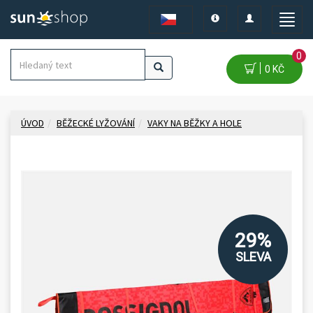
Toggle
Toggle
Toggle
navigation
navigation
naviga
0
0 KČ
ÚVOD
BĚŽECKÉ LYŽOVÁNÍ
VAKY NA BĚŽKY A HOLE
29%
SLEVA