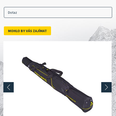
Dotaz
MOHLO BY VÁS ZAJÍMAT
prev
next