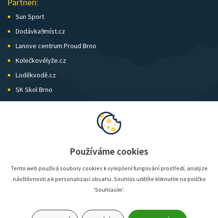
Partneři:
Sun Sport
Dodávka9míst.cz
Lanove centrum Proud Brno
Kolečkovélyže.cz
Loděkvodě.cz
SK Skol Brno
Biatlon Brno
Wild Runners
Používáme cookies
Tento web používá soubory cookies k vylepšení fungování prostředí, analýze
návštěvnosti a k personalizaci obsahu. Souhlas udělíte kliknutím na políčko
'Souhlasím'.