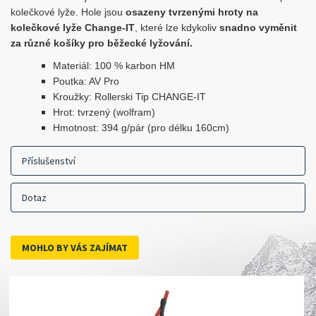
kolečkové lyže. Hole jsou
osazeny tvrzenými hroty na
kolečkové lyže Change-IT
, které lze kdykoliv
snadno vyměnit
za různé košíky pro běžecké lyžování.
Materiál: 100 % karbon HM
Poutka: AV Pro
Kroužky: Rollerski Tip CHANGE-IT
Hrot: tvrzený (wolfram)
Hmotnost: 394 g/pár (pro délku 160cm)
Příslušenství
Dotaz
MOHLO BY VÁS ZAJÍMAT