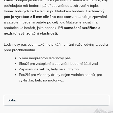
komfort
nejen při brodění, ale i při všech ostatních situacích, kdy
potřebujete mít bederní páteř zpevněnou a zároveň v teple.
Konec bolavých zad a ledvin při hlubokém brodění.
Ledvinový
pás je vyroben z 5 mm silného neoprenu
a zaručuje zpevnění
a zateplení bederní páteře po celý lov. Můžete jej nosit i na
brodících kalhotách, jako opasek.
Při namočení netěžkne a
neztrácí své izolační vlastnosti.
Ledvinový pás ocení také motorkáři - chrání vaše ledviny a bedra
před prochladnutím.
5 mm neoprenový ledvinový pás
Slouží pro zateplení a zpevnění bederní části zad
Zapínání na velcro, tedy na suchý zip
Použití pro všechny druhy nejen vodních sportů, pro
cyklistiku, běh, na motorky,..
Dotaz