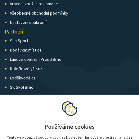
Vrácení zboží a reklamace
Všeobecné obchodní podmínky
Nastavení soukromí
Partneři:
Sun Sport
Dodávka9míst.cz
Lanove centrum Proud Brno
Kolečkovélyže.cz
Loděkvodě.cz
SK Skol Brno
Biatlon Brno
Wild Runners
Používáme cookies
Tento web používá soubory cookies k vylepšení fungování prostředí, analýze