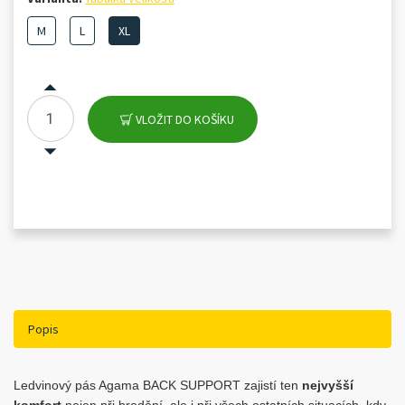
M
L
XL
VLOŽIT DO KOŠÍKU
Popis
Ledvinový pás Agama BACK SUPPORT zajistí ten
nejvyšší