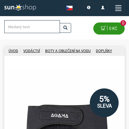
Toggle
Toggle
Toggle
navigation
navigation
naviga
0
0 KČ
ÚVOD
VODÁCTVÍ
BOTY A OBLEČENÍ NA VODU
DOPLŇKY
5%
SLEVA