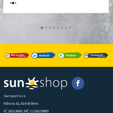
Sun sport s.r.o.
Kšírova 32, 619 00 Brno
IČ: 26219689, DIČ: CZ26219689