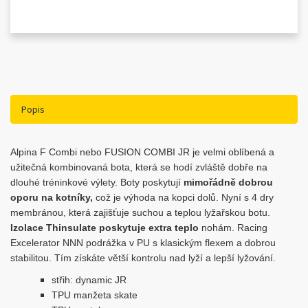
Popis
Alpina F Combi nebo FUSION COMBI JR je velmi oblíbená a
užitečná kombinovaná bota, která se hodí zvláště dobře na
dlouhé tréninkové výlety. Boty poskytují
mimořádně dobrou
oporu na kotníky,
což je výhoda na kopci dolů. Nyní s 4 dry
membránou, která zajišťuje suc
hou a te
plou lyžařskou botu.
Izolace Thinsulate poskytuje extra teplo
nohám. Racing
Excelerator NNN podrážka v PU s klasickým flexem a dobrou
stabilitou. Tím získáte větší kontrolu nad lyží a lepší lyžování.
střih: dynamic JR
TPU manžeta skate