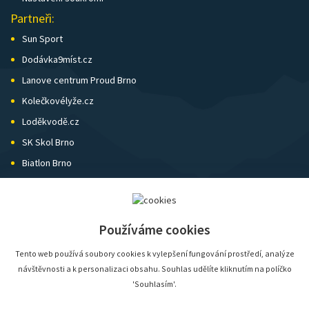
Partneři:
Sun Sport
Dodávka9míst.cz
Lanove centrum Proud Brno
Kolečkovélyže.cz
Loděkvodě.cz
SK Skol Brno
Biatlon Brno
Wild Runners
Používáme cookies
Tento web používá soubory cookies k vylepšení fungování prostředí, analýze
návštěvnosti a k personalizaci obsahu. Souhlas udělíte kliknutím na políčko
'Souhlasím'.