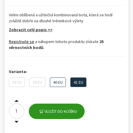
Velmi oblíbená a užitečná kombinovaná bota, která se hodí
zvláště dobře na dlouhé tréninkové výlety
Zobrazit celý popis >>
Registrujte se
a nákupem tohoto produktu získate
25
věrnostních bodů
.
Varianta:
38 EU
39 EU
40 EU
41 EU
VLOŽIT DO KOŠÍKU