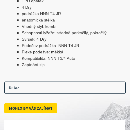
TPU opatek
4 Dry
podrážka NNN T4 JR
anatomická stélka
Vhodný styl: kombi
Schopnosti lyžaře: středně porkočilý, pokročilý
Svršek: 4 Dry
Podešev podrážka: NNN T4 JR
Flexe podešve: měkká
Kompatibilita: NNN T3/4 Auto
Zapínání zip
Dotaz
MOHLO BY VÁS ZAJÍMAT