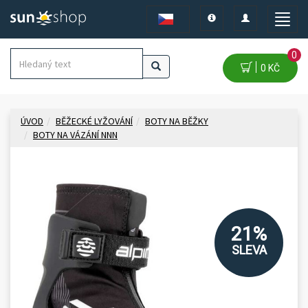
Toggle
Toggle
Toggle
navigation
navigation
naviga
0
0 KČ
ÚVOD
BĚŽECKÉ LYŽOVÁNÍ
BOTY NA BĚŽKY
BOTY NA VÁZÁNÍ NNN
21%
SLEVA