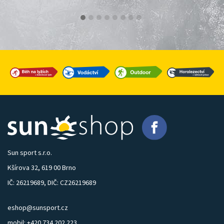
Sun sport s.r.o.
Kšírova 32, 619 00 Brno
IČ: 26219689, DIČ: CZ26219689
eshop@sunsport.cz
mobil: +420 734 202 223