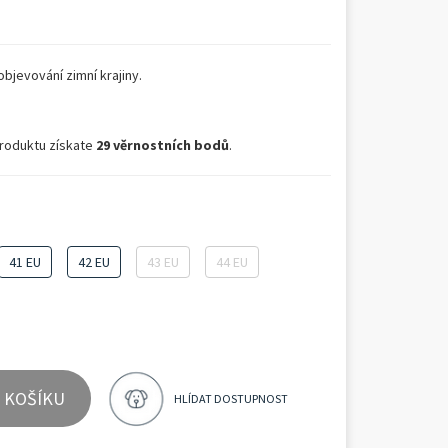
bjevování zimní krajiny.
roduktu získate
29 věrnostních bodů
.
41 EU
42 EU
43 EU
44 EU
 KOŠÍKU
HLÍDAT DOSTUPNOST