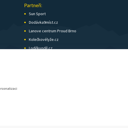
Partneři:
Sun Sport
Dodávka9míst.cz
Lanove centrum Proud Brno
Kolečkovélyže.cz
Loděkvodě.cz
SK Skol Brno
Biatlon Brno
Wild Runners
ersonalizaci
© SunShop | www.sunshop.cz