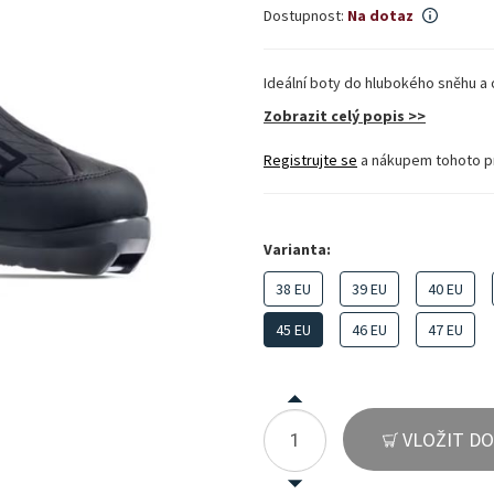
Dostupnost:
Na dotaz
Ideální boty do hlubokého sněhu a o
Zobrazit celý popis >>
Registrujte se
a nákupem tohoto p
Varianta:
38 EU
39 EU
40 EU
45 EU
46 EU
47 EU
VLOŽIT DO