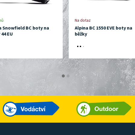
nů
Na dotaz
a Snowfield BC boty na
Alpina BC 1550 EVE boty na
 44 EU
běžky