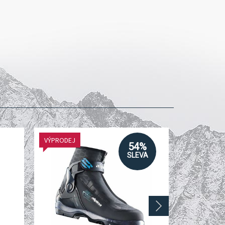
VÝPRODEJ
54%
SLEVA
next