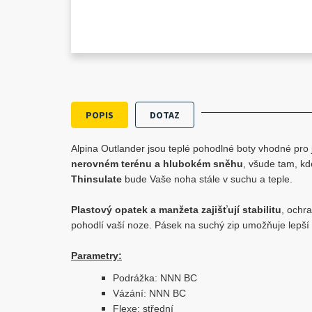
POPIS
DOTAZ
Alpina Outlander jsou teplé pohodlné boty vhodné pro
nerovném terénu a hlubokém sněhu
, všude tam, kd
Thinsulate
bude Vaše noha stále v suchu a teple.
Plastový opatek a manžeta zajišťují stabilitu
, ochr
pohodlí vaší noze. Pásek na suchý zip umožňuje lepší
Parametry:
Podrážka: NNN BC
Vázání: NNN BC
Flexe: střední