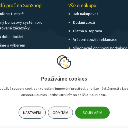
dů proč na SunShop:
Vše o nákupu:
ík na 1. místě
Jak nakupovat
ný bonusový systém pro
Dodání zboží
trované zákazníky
Platba a Doprava
á doba dodání
Vrácení zboží a reklamace
íme s výběrem
Všeobecné obchodní podmínky
í kamenných prodejen
Nastavení soukromí
vné nad 1 500 Kč zdarma
Používáme cookies
oužívá soubory cookies k vylepšení fungování prostředí, analýze návštěvnosti a k p
obsahu. Souhlas udělíte kliknutím na políčko 'Souhlasím'.
NASTAVENÍ
ODMÍTÁM
SOUHLASÍM