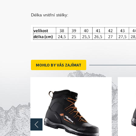
Délka vnitřní stélky:
MOHLO BY VÁS ZAJÍMAT
prev