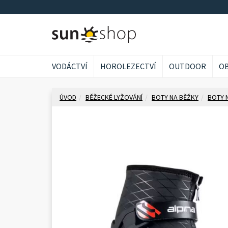
VODÁCTVÍ
HOROLEZECTVÍ
OUTDOOR
OB
ÚVOD
BĚŽECKÉ LYŽOVÁNÍ
BOTY NA BĚŽKY
BOTY 