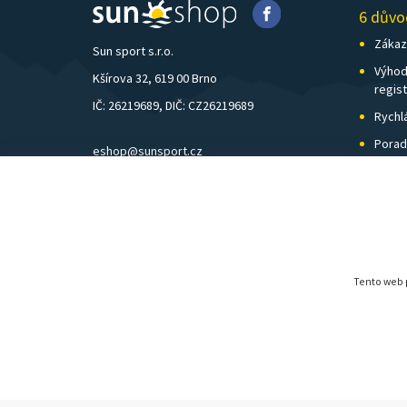
6 důvo
Zákazn
Sun sport s.r.o.
Výhod
Kšírova 32, 619 00 Brno
regis
IČ: 26219689, DIČ: CZ26219689
Rychl
Porad
eshop@sunsport.cz
Zázem
mobil: +420 734 202 223
Pošto
pevná linka: +420 541 248 595
Tento web p