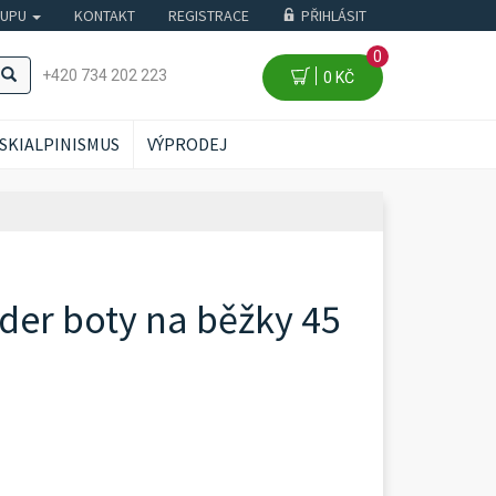
KUPU
KONTAKT
REGISTRACE
PŘIHLÁSIT
0
+420 734 202 223
0 KČ
SKIALPINISMUS
VÝPRODEJ
der boty na běžky 45