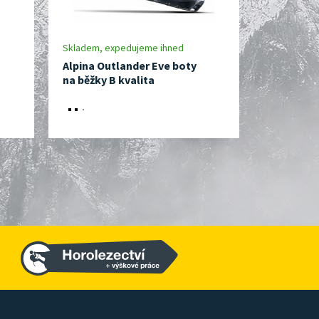
Skladem, expedujeme ihned
Do 3 dnů
Alpina Outlander Eve boty
Alpina Sn
na běžky B kvalita
běžky 42 