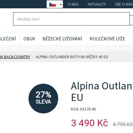
O NÁS
AKTUALITY
VŠE O NÁ
LEČENÍ
OBUV
BĚŽECKÉ LYŽOVÁNÍ
KOLEČKOVÉ LYŽE
NA BACKCOUNTRY
ALPINA OUTLANDER BOTY NA BĚŽKY 45 EU
Alpina Outlan
27%
EU
SLEVA
Kód: A5170-45
3 490 Kč
4 790 Kč