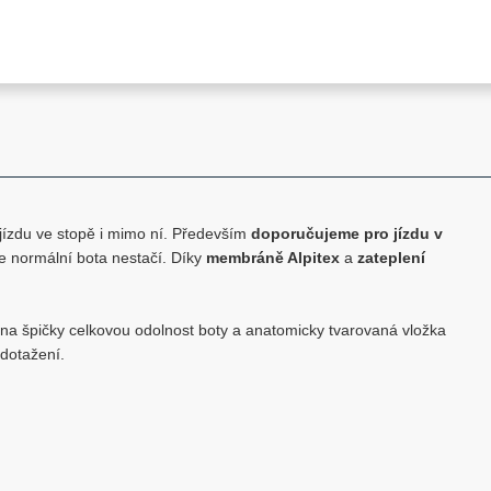
 jízdu ve stopě i mimo ní. Především
doporučujeme pro jízdu v
e normální bota nestačí. Díky
membráně Alpitex
a
zateplení
ana špičky celkovou odolnost boty a anatomicky tvarovaná vložka
 dotažení.