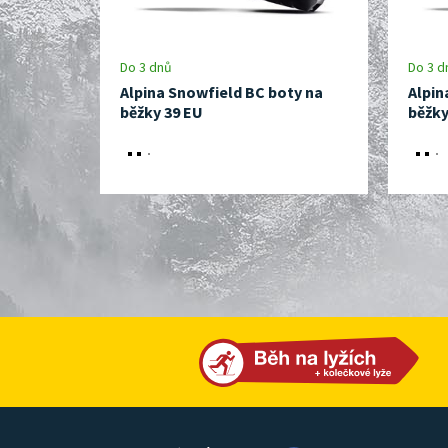
Do 3 dnů
Do 3 d
Alpina Snowfield BC boty na
Alpin
běžky 39 EU
běžky