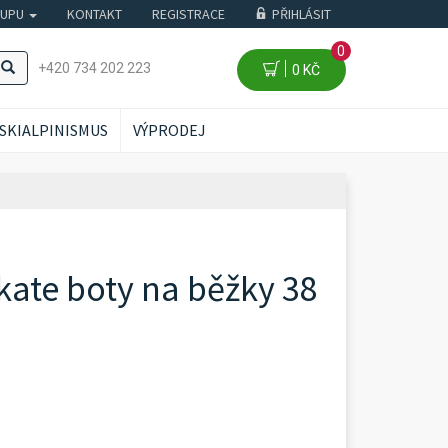
KUPU
KONTAKT
REGISTRACE
PŘIHLÁSIT
0
+420 734 202 223
0 KČ
SKIALPINISMUS
VÝPRODEJ
kate boty na běžky 38