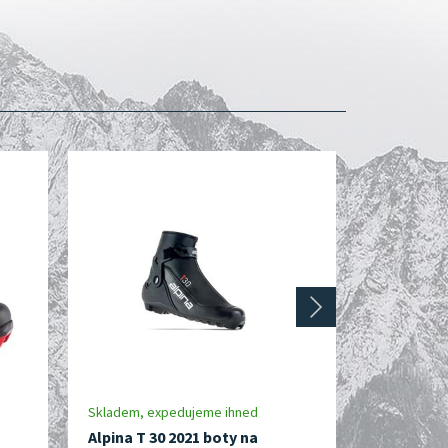
next
Skladem, expedujeme ihned
Do 3 dnů
Alpina T 30 2021 boty na
Alpina T5