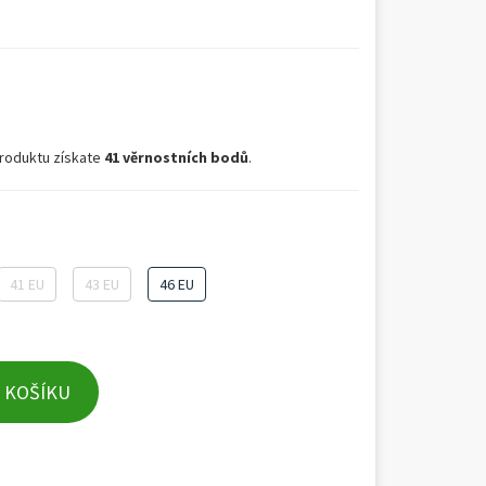
roduktu získate
41 věrnostních bodů
.
41 EU
43 EU
46 EU
 KOŠÍKU