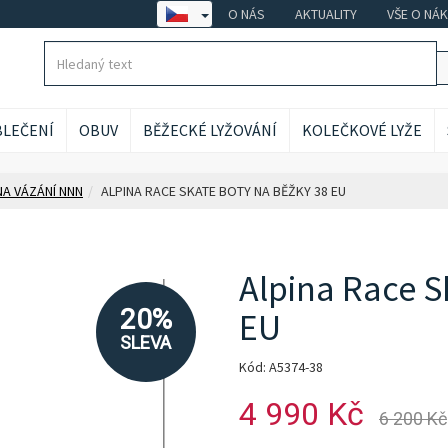
O NÁS
AKTUALITY
VŠE O NÁ
LEČENÍ
OBUV
BĚŽECKÉ LYŽOVÁNÍ
KOLEČKOVÉ LYŽE
NA VÁZÁNÍ NNN
ALPINA RACE SKATE BOTY NA BĚŽKY 38 EU
Alpina Race S
20%
EU
SLEVA
Kód: A5374-38
4 990 Kč
6 200 Kč