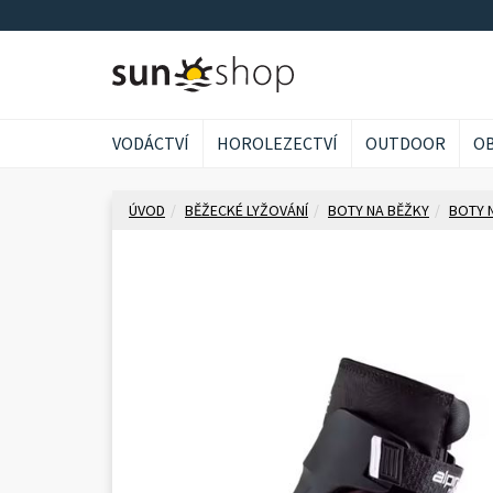
VODÁCTVÍ
HOROLEZECTVÍ
OUTDOOR
OB
ÚVOD
BĚŽECKÉ LYŽOVÁNÍ
BOTY NA BĚŽKY
BOTY 