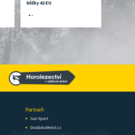
běžky 42 EU
31 EU
Partneři:
Sun Sport
Dodávka9míst.cz