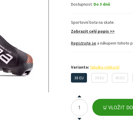
Dostupnost:
Do 3 dnů
Sportovní bota na skate.
Zobrazit celý popis >>
Registrujte se
a nákupem tohoto p
Varianta:
Tabulka velikostí
38 EU
39 EU
40 EU
VLOŽIT DO