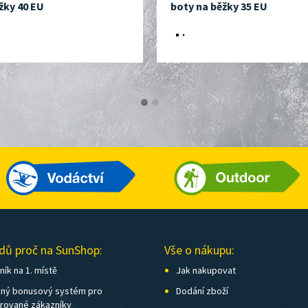
žky 40 EU
boty na běžky 35 EU
dů proč na SunShop:
Vše o nákupu:
ík na 1. místě
Jak nakupovat
ný bonusový systém pro
Dodání zboží
trované zákazníky