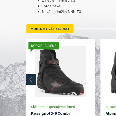
Zateplení Thinsulate
Tvrdá flexe
Nová podrážka NNN T3
MOHLO BY VÁS ZAJÍMAT
DOPORUČUJEME
prev
Skladem, expedujeme ihned
Sklad
Rossignol X-6 Combi
Alpin