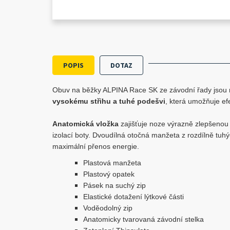
POPIS
DOTAZ
Obuv na běžky ALPINA Race SK ze závodní řady jsou n
vysokému střihu a tuhé podešvi
, která umožňuje efe
Anatomická vložka
zajišťuje noze výrazně zlepšenou v
izolací boty. Dvoudílná otočná manžeta z rozdílně tuhýc
maximální přenos energie.
Plastová manžeta
Plastový opatek
Pásek na suchý zip
Elastické dotažení lýtkové části
Voděodolný zip
Anatomicky tvarovaná závodní stelka