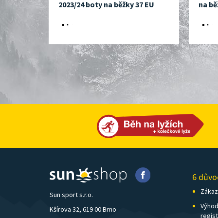
2023/24 boty na běžky 37 EU
na bě
6 důvo
Zákazn
Sun sport s.r.o.
Výhod
Kšírova 32, 619 00 Brno
regis