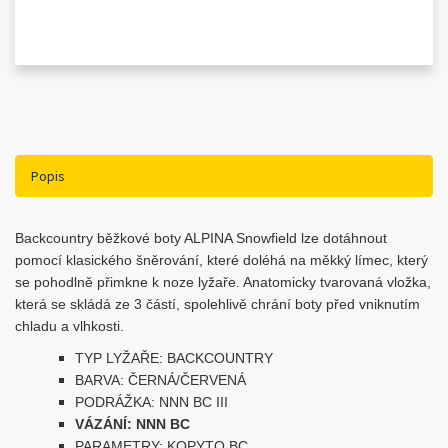
Popis
Backcountry běžkové boty ALPINA Snowfield lze dotáhnout
pomocí klasického šněrování, které doléhá na měkký límec, který
se pohodlně přimkne k noze lyžaře. Anatomicky tvarovaná vložka,
která se skládá ze 3 částí, spolehlivě chrání boty před vniknutím
chladu a vlhkosti.
TYP LYŽAŘE: BACKCOUNTRY
BARVA: ČERNÁ/ČERVENÁ
PODRÁŽKA: NNN BC III
VÁZÁNÍ: NNN BC
PARAMETRY: KOPYTO BC