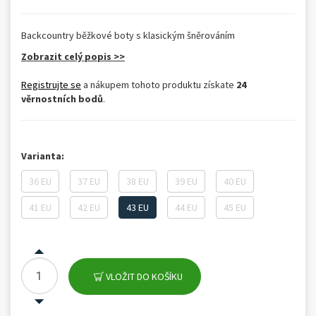
Backcountry běžkové boty s klasickým šněrováním
Zobrazit celý popis >>
Registrujte se
a nákupem tohoto produktu získate
24
věrnostních bodů
.
Varianta:
36 EU
37 EU
38 EU
39 EU
40 EU
41 EU
42 EU
43 EU
44 EU
45 EU
VLOŽIT DO KOŠÍKU