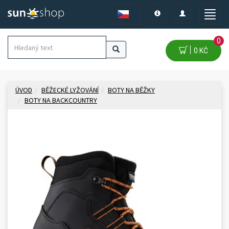
Toggle
Toggle
Toggle
navigation
navigation
naviga
0
0 KČ
ÚVOD
BĚŽECKÉ LYŽOVÁNÍ
BOTY NA BĚŽKY
BOTY NA BACKCOUNTRY