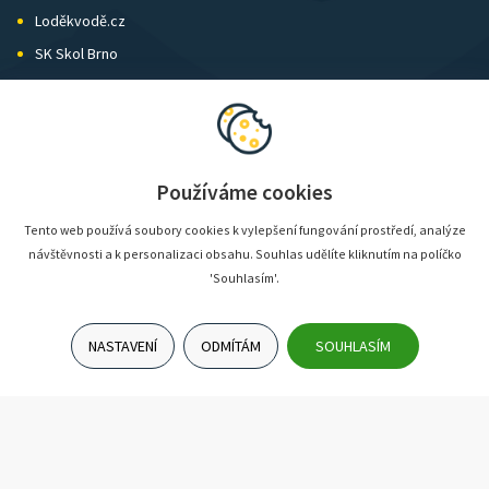
Loděkvodě.cz
SK Skol Brno
Biatlon Brno
Wild Runners
Používáme cookies
Tento web používá soubory cookies k vylepšení fungování prostředí, analýze
návštěvnosti a k personalizaci obsahu. Souhlas udělíte kliknutím na políčko
'Souhlasím'.
NASTAVENÍ
ODMÍTÁM
SOUHLASÍM
© SunShop | www.sunshop.cz