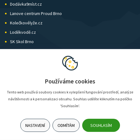
Dodávka9míst.cz
Lanove centrum Proud Brno
Kolečkovélyže.cz
Loděkvodě.cz
SK Skol Brno
Biatlon Brno
Wild Runners
Používáme cookies
Tento web používá soubory cookies k vylepšení fungování prostředí, analýze
návštěvnosti a k personalizaci obsahu. Souhlas udělíte kliknutím na políčko
'Souhlasím'.
NASTAVENÍ
ODMÍTÁM
SOUHLASÍM
© SunShop | www.sunshop.cz