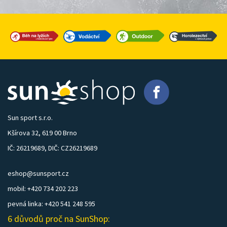
Sun sport s.r.o.
Kšírova 32, 619 00 Brno
IČ: 26219689, DIČ: CZ26219689
eshop@sunsport.cz
mobil: +420 734 202 223
pevná linka: +420 541 248 595
6 důvodů proč na SunShop: