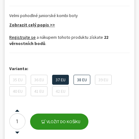
Velmi pohodlné juniorské kombi boty
Zobrazit celý popis >>
Registrujte se
a nákupem tohoto produktu získate
22
věrnostních bodů
.
Varianta:
35 EU
36 EU
37 EU
38 EU
39 EU
40 EU
41 EU
42 EU
VLOŽIT DO KOŠÍKU