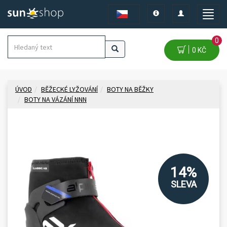
Toggle
Toggle
Toggle
navigation
navigation
naviga
0
0 KČ
ÚVOD
BĚŽECKÉ LYŽOVÁNÍ
BOTY NA BĚŽKY
BOTY NA VÁZÁNÍ NNN
14%
SLEVA