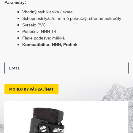
Parametry:
Vhodný styl: klasika / skate
Schopnosti lyžaře: mírně pokročilý, středně pokročilý
Svršek: PVC
Podešev: NNN T4
Flexe podešve: měkká
Kompatibilita: NNN, Prolink
Dotaz
MOHLO BY VÁS ZAJÍMAT