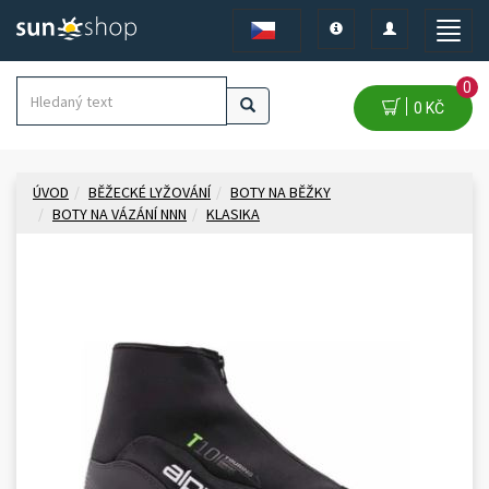
Toggle
Toggle
Toggle
navigation
navigation
naviga
0
0 KČ
ÚVOD
BĚŽECKÉ LYŽOVÁNÍ
BOTY NA BĚŽKY
BOTY NA VÁZÁNÍ NNN
KLASIKA