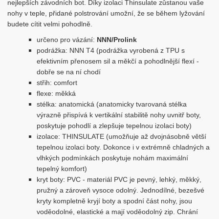
nejlepších závodních bot. Díky izolaci Thinsulate zůstanou vaše
nohy v teple, přidané polstrování umožní, že se během lyžování
budete cítit velmi pohodlně.
určeno pro vázání:
NNN/Prolink
podrážka: NNN T4 (podrážka vyrobená z TPU s
efektivním přenosem sil a měkčí a pohodlnější flexí -
dobře se na ní chodí
střih: comfort
flexe: měkká
stélka: anatomická (anatomicky tvarovaná stélka
výrazně přispívá k vertikální stabilitě nohy uvnitř boty,
poskytuje pohodlí a zlepšuje tepelnou izolaci boty)
izolace: THINSULATE (umožňuje až dvojnásobně větší
tepelnou izolaci boty. Dokonce i v extrémně chladných a
vlhkých podmínkách poskytuje nohám maximální
tepelný komfort)
kryt boty: PVC - materiál PVC je pevný, lehký, měkký,
pružný a zároveň vysoce odolný. Jednodílné, bezešvé
kryty kompletně kryjí boty a spodní část nohy, jsou
voděodolné, elastické a mají voděodolný zip. Chrání