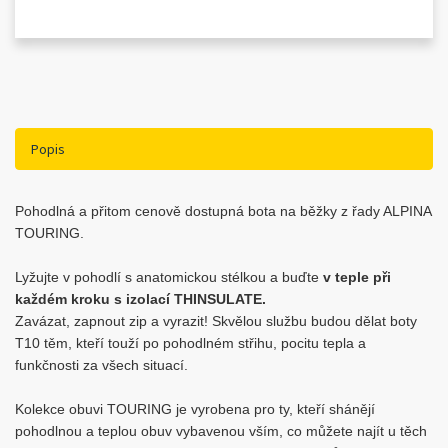
Popis
Pohodlná a přitom cenově dostupná bota na běžky z řady ALPINA
TOURING.
Lyžujte v pohodlí s anatomickou stélkou a buďte
v teple při
každém kroku s izolací THINSULATE.
Zavázat, zapnout zip a vyrazit! Skvělou službu budou dělat boty
T10 těm, kteří touží po pohodlném střihu, pocitu tepla a
funkčnosti za všech situací.
Kolekce obuvi TOURING je vyrobena pro ty, kteří shánějí
pohodlnou a teplou obuv vybavenou vším, co můžete najít u těch