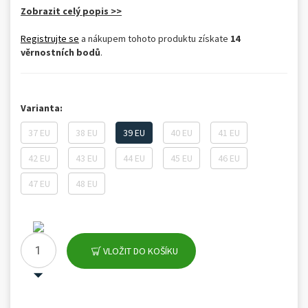
Zobrazit celý popis >>
Registrujte se
a nákupem tohoto produktu získate
14
věrnostních bodů
.
Varianta:
37 EU
38 EU
39 EU
40 EU
41 EU
42 EU
43 EU
44 EU
45 EU
46 EU
47 EU
48 EU
VLOŽIT DO KOŠÍKU