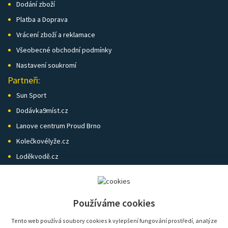
Dodání zboží
Platba a Doprava
Vrácení zboží a reklamace
Všeobecné obchodní podmínky
Nastavení soukromí
Partneři:
Sun Sport
Dodávka9míst.cz
Lanove centrum Proud Brno
Kolečkovélyže.cz
Loděkvodě.cz
SK Skol Brno
Biatlon Brno
Používáme cookies
Wild Runners
Tento web používá soubory cookies k vylepšení fungování prostředí, analýze