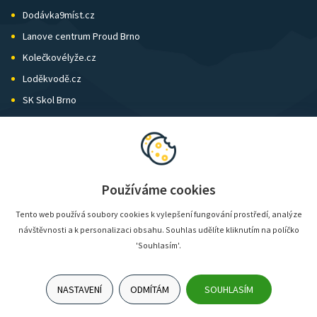
Dodávka9míst.cz
Lanove centrum Proud Brno
Kolečkovélyže.cz
Loděkvodě.cz
SK Skol Brno
Biatlon Brno
Wild Runners
Používáme cookies
Tento web používá soubory cookies k vylepšení fungování prostředí, analýze
návštěvnosti a k personalizaci obsahu. Souhlas udělíte kliknutím na políčko
'Souhlasím'.
NASTAVENÍ
ODMÍTÁM
SOUHLASÍM
© SunShop | www.sunshop.cz