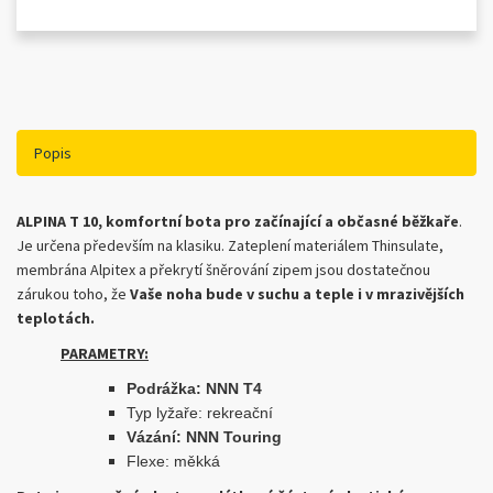
Popis
ALPINA T 10, komfortní bota pro začínající a občasné běžkaře
.
Je určena především na klasiku. Zateplení materiálem Thinsulate,
membrána Alpitex a překrytí šněrování zipem jsou dostatečnou
zárukou toho, že
Vaše noha bude v suchu a teple i v mrazivějších
teplotách.
PARAMETRY:
Podrážka: NNN T4
Typ lyžaře: rekreační
Vázání: NNN Touring
Flexe: měkká