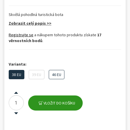
Skvělá pohodlná turistická bota
Zobrazit celý popis >>
Registrujte se
a nákupem tohoto produktu získate
17
věrnostních bodů
.
Varianta:
38 EU
39 EU
46 EU
VLOŽIT DO KOŠÍKU