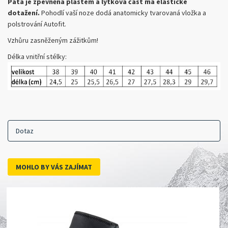
Pata je zpevněná plastem a lýtková část má elastické
dotažení.
Pohodlí vaší noze dodá anatomicky tvarovaná vložka a
polstrování Autofit.
Vzhůru zasněženým zážitkům!
Délka vnitřní stélky:
Dotaz
MOHLO BY VÁS ZAJÍMAT