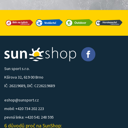
Sun sport s.r.o.
Kšírova 32, 619 00 Brno
IČ: 26219689, DIČ: CZ26219689
eshop@sunsport.cz
mobil: +420 734 202 223
pevná linka: +420 541 248 595
6 důvodů proč na SunShop: