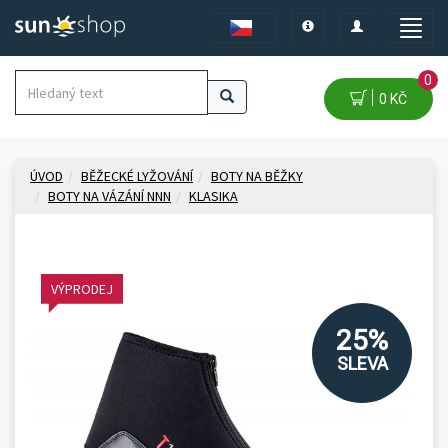
Toggle
Toggle
Toggle
navigation
navigation
naviga
0
0 KČ
ÚVOD
BĚŽECKÉ LYŽOVÁNÍ
BOTY NA BĚŽKY
BOTY NA VÁZÁNÍ NNN
KLASIKA
VÝPRODEJ
25%
SLEVA