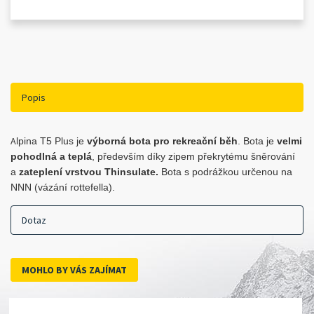
Popis
A
lpina T5 Plus je
výborná bota pro rekreační běh
. Bota je
velmi
pohodlná a teplá
, především díky zipem překrytému šněrování
a
zateplení vrstvou Thinsulate.
Bota s podrážkou určenou na
NNN (vázání rottefella).
Dotaz
MOHLO BY VÁS ZAJÍMAT