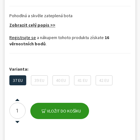
Pohodlná a skvěle zateplená bota
Zobrazit celý popis >>
Registrujte se
a nákupem tohoto produktu získate
16
věrnostních bodů
.
Varianta:
37 EU
39 EU
40 EU
41 EU
42 EU
VLOŽIT DO KOŠÍKU