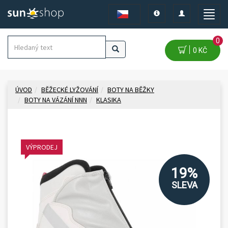
Toggle
Toggle
Toggle
navigation
navigation
naviga
0
0 KČ
ÚVOD
BĚŽECKÉ LYŽOVÁNÍ
BOTY NA BĚŽKY
BOTY NA VÁZÁNÍ NNN
KLASIKA
VÝPRODEJ
19%
SLEVA