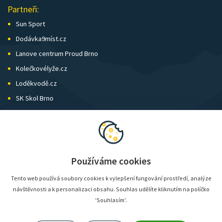
Partneři:
Sun Sport
Dodávka9míst.cz
Lanove centrum Proud Brno
Kolečkovélyže.cz
Loděkvodě.cz
SK Skol Brno
Biatlon Brno
Wild Runners
Používáme cookies
Tento web používá soubory cookies k vylepšení fungování prostředí, analýze
návštěvnosti a k personalizaci obsahu. Souhlas udělíte kliknutím na políčko
'Souhlasím'.