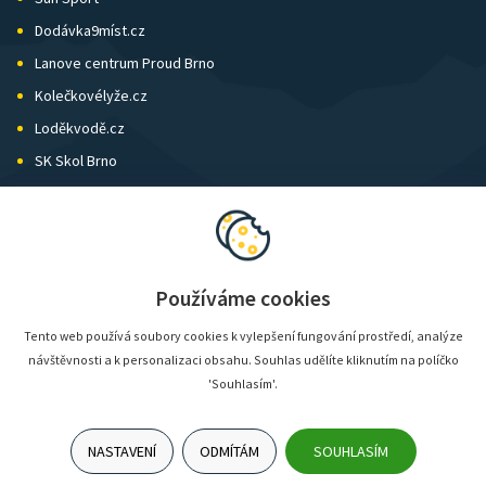
Dodávka9míst.cz
Lanove centrum Proud Brno
Kolečkovélyže.cz
Loděkvodě.cz
SK Skol Brno
Biatlon Brno
Wild Runners
Používáme cookies
Tento web používá soubory cookies k vylepšení fungování prostředí, analýze
návštěvnosti a k personalizaci obsahu. Souhlas udělíte kliknutím na políčko
'Souhlasím'.
NASTAVENÍ
ODMÍTÁM
SOUHLASÍM
© SunShop | www.sunshop.cz