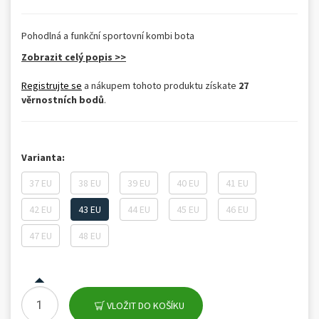
Pohodlná a funkční sportovní kombi bota
Zobrazit celý popis >>
Registrujte se
a nákupem tohoto produktu získate
27
věrnostních bodů
.
Varianta:
37 EU
38 EU
39 EU
40 EU
41 EU
42 EU
43 EU
44 EU
45 EU
46 EU
47 EU
48 EU
VLOŽIT DO KOŠÍKU