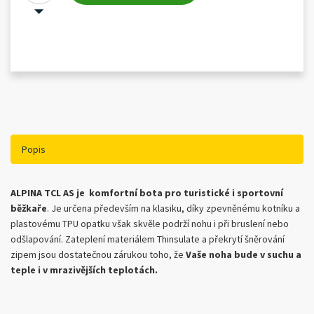
Popis
ALPINA TCL AS je komfortní bota pro turistické i sportovní
běžkaře
. Je určena především na klasiku, díky zpevněnému kotníku a
plastovému TPU opatku však skvěle podrží nohu i při bruslení nebo
odšlapování. Zateplení materiálem Thinsulate a překrytí šněrování
zipem jsou dostatečnou zárukou toho, že
Vaše noha bude v suchu a
teple i v mrazivějších teplotách.