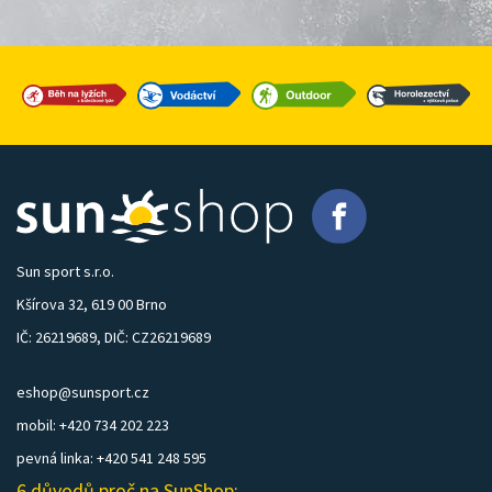
Sun sport s.r.o.
Kšírova 32, 619 00 Brno
IČ: 26219689, DIČ: CZ26219689
eshop@sunsport.cz
mobil: +420 734 202 223
pevná linka: +420 541 248 595
6 důvodů proč na SunShop: