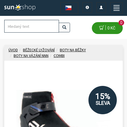
Toggle
Toggle
Toggle
navigation
navigation
naviga
0
0 KČ
ÚVOD
BĚŽECKÉ LYŽOVÁNÍ
BOTY NA BĚŽKY
BOTY NA VÁZÁNÍ NNN
COMBI
15%
SLEVA