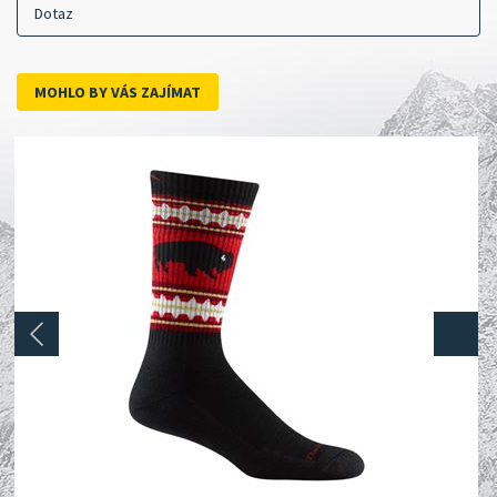
Dotaz
MOHLO BY VÁS ZAJÍMAT
next
prev