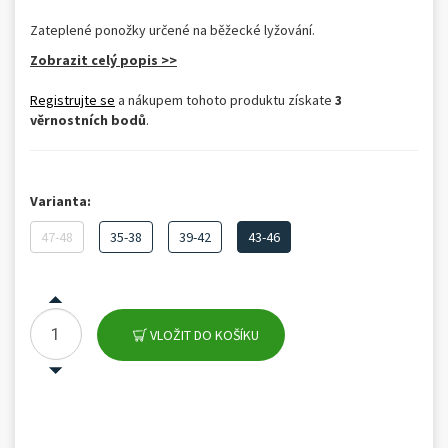
Zateplené ponožky určené na běžecké lyžování.
Zobrazit celý popis >>
Registrujte se
a nákupem tohoto produktu získate
3
věrnostních bodů
.
Varianta:
47-48
35-38
39-42
43-46
VLOŽIT DO KOŠÍKU