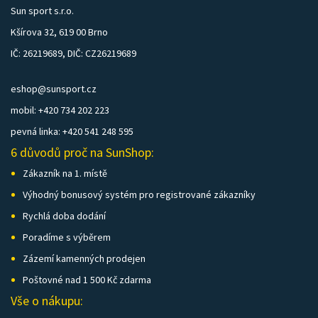
Sun sport s.r.o.
Kšírova 32, 619 00 Brno
IČ: 26219689, DIČ: CZ26219689
eshop@sunsport.cz
mobil: +420 734 202 223
pevná linka: +420 541 248 595
6 důvodů proč na SunShop:
Zákazník na 1. místě
Výhodný bonusový systém pro registrované zákazníky
Rychlá doba dodání
Poradíme s výběrem
Zázemí kamenných prodejen
Poštovné nad 1 500 Kč zdarma
Vše o nákupu: